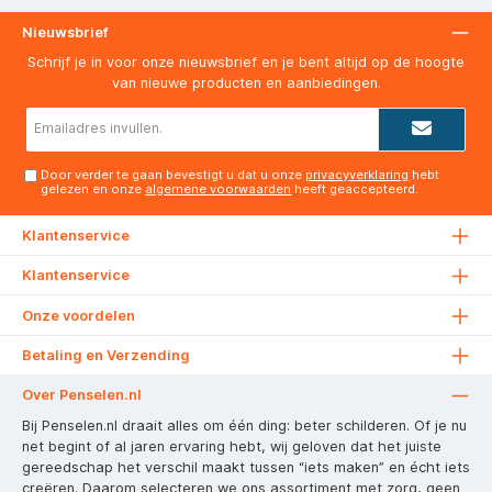
Nieuwsbrief
Schrijf je in voor onze nieuwsbrief en je bent altijd op de hoogte
van nieuwe producten en aanbiedingen.
E-
mailadres*
Door verder te gaan bevestigt u dat u onze
privacyverklaring
hebt
gelezen en onze
algemene voorwaarden
heeft geaccepteerd.
Klantenservice
Klantenservice
Onze voordelen
Betaling en Verzending
Over Penselen.nl
Bij Penselen.nl draait alles om één ding: beter schilderen. Of je nu
net begint of al jaren ervaring hebt, wij geloven dat het juiste
gereedschap het verschil maakt tussen “iets maken” en écht iets
creëren. Daarom selecteren we ons assortiment met zorg, geen