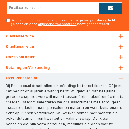
E-
mailadres*
Door verder te gaan bevestigt u dat u onze
privacyverklaring
hebt
gelezen en onze
algemene voorwaarden
heeft geaccepteerd.
Klantenservice
Klantenservice
Onze voordelen
Betaling en Verzending
Over Penselen.nl
Bij Penselen.nl draait alles om één ding: beter schilderen. Of je nu
net begint of al jaren ervaring hebt, wij geloven dat het juiste
gereedschap het verschil maakt tussen “iets maken” en écht iets
creëren. Daarom selecteren we ons assortiment met zorg, geen
massaproductie, maar penselen en materialen waar kunstenaars
echt op kunnen vertrouwen. Wij werken samen met merken die
bekendstaan om hun kwaliteit en vakmanschap. Denk aan
penselen die hun vorm behouden, mediums die doen wat ze