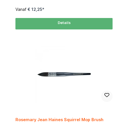
over het papier glijden.Ergonomische korte steel voor
optimaal comfort en precisie.Duurzaam en slijtvast,
Vanaf
€ 12,25*
behoudt zijn vorm na langdurig gebruik.Waarom kiezen voor
dit penseel?Ideaal voor fijne details, kalligrafische effecten
en zachte kleurovergangen.Duurzaam en diervriendelijk
Details
dankzij synthetische vezels die natuurlijk haar
nabootsen.Makkelijk te reinigen en bestand tegen veelvuldig
gebruik.Perfecte balans tussen precisie en soepele
verfafgifte.Geschikt voorAquarelverf – Voor fijne lijnen en
vloeiende overgangen.Gouache – Zorgt voor precieze
details en zachte kleurvariaties.Inkten – Perfect voor
kalligrafische accenten en illustratief werk.Niet ideaal voor
dikke verfsoorten zoals acryl of olieverf.ToepassingenNat-
in-nat technieken voor zachte, vloeiende
overgangen.Gedetailleerd werk zoals miniaturen en
botanische schilderkuntControle over water en pigment
voor zowel levendige als subtiele penseelstreken.
Maatschema / Size Chart table { width: 50%; border-
collapse: collapse; font-family: Arial, sans-serif; font-size:
10px; margin: auto; } thead tr { background-color: #FF6600;
/* Oranje kleur */ color: #FFFFFF; text-align: center; } th, td {
padding: 4px; border: 1px solid #ddd; text-align: center; }
tbody tr:nth-child(even) { background-color: #FFF3E0; /*
Licht oranje */ } MaatSize Lengte (mm)Length Breedte
(mm)Width -3195 -2206 0227 1268 2289 33010 43211 53612
63814
Rosemary Jean Haines Squirrel Mop Brush