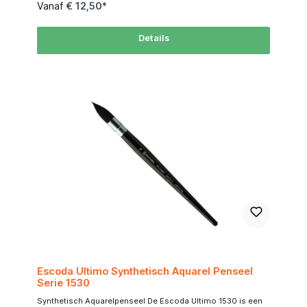
haren is dit penseel ideaal voor vloeiende washes, gladde
Vanaf
€ 12,50*
kleurvlakken en nat-in-nat technieken. Tegelijkertijd vormt
zich aan het uiteinde een verfijnde punt, waardoor ook
detailwerk verrassend goed mogelijk is. Waarom kiezen voor
Details
de SoftAqua Serie 805? Milieuvriendelijk & diervriendelijk
Geen dierlijk haar – 100% synthetisch en vegan, zonder in te
leveren op prestaties. Hoge wateropname De vezelstructuur
houdt meer water vast dan klassieke synthetische penselen.
Perfect voor grote vlakken en vloeiende overgangen.
Natuurlijke controle Dankzij de stevige aanzet en fijne punt
kun je ook precieze penseelstreken maken. Verkrijgbaar in
verschillende maten Van subtiele details tot expressieve,
brede bewegingen – er is een maat voor elke stijl. Ideaal
voor aquarel, maar ook bruikbaar met gouache en inkten
Escoda Ultimo Synthetisch Aquarel Penseel
Serie 1530
Synthetisch Aquarelpenseel De Escoda Ultimo 1530 is een