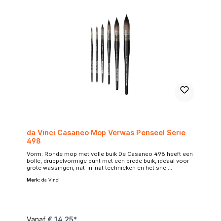
da Vinci Casaneo Mop Verwas Penseel Serie
498
Vorm: Ronde mop met volle buik De Casaneo 498 heeft een
bolle, druppelvormige punt met een brede buik, ideaal voor
grote wassingen, nat-in-nat technieken en het snel
aanbrengen van kleur. De haren lopen elegant toe in een
Merk:
da Vinci
fijne punt, waardoor je zowel breed als verrassend precies
kunt werken. Synthetisch eekhoornhaar – zacht en
diervriendelijk Gemaakt van extra zachte synthetische
vezels die natuurlijk eekhoornhaar perfect nabootsen. Dit
penseel is volledig vegan, voelt zijdeachtig aan, en heeft een
prachtige vloei in water- en verfopname. Geen dierenhaar,
Vanaf
€ 14,25*