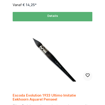
vijf verschillende diameters van vezels kan dit penseel meer
Vanaf
€ 14,25*
water vasthouden dan andere synthetische penselen, wat
ideaal is voor grote wassingen en gedetailleerd
werk.Elasticiteit en Punt: Het penseel heeft een uitstekende
Details
elasticiteit en behoudt een fijne punt, wat zorgt voor precisie
in zowel grote als kleine detailsHet kan worden gebruikt voor
zowel grote wassingen als kleine, gedetailleerde werken,
dankzij de combinatie van een groot waterreservoir en een
fijne punt​ De zogenoemde ‘SPIN’-vezels houden meer water
vast en gaan langer mee dan ieder ander synthetische vezel
Maatschema / Size Chart table { width: 55%; border-
collapse: collapse; font-family: Arial, sans-serif; font-size:
10px; margin: auto; } thead tr { background-color: #FF6600;
color: #FFFFFF; text-align: center; } th, td { padding: 4px;
border: 1px solid #ddd; text-align: center; } tbody tr:nth-
child(even) { background-color: #FFF3E0; } MaatSize
Breedte (mm)Width Totale lengte (mm)Total Length 05,4190
16,4185 27,4200 39,4205 410,4215 512,4220 615,5240
819,5265 1022,0285
Escoda Evolution 1933 Ultimo Imitatie
Eekhoorn Aquarel Penseel