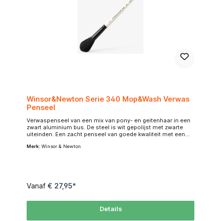
Winsor&Newton Serie 340 Mop&Wash Verwas
Penseel
Verwaspenseel van een mix van pony- en geitenhaar in een
zwart aluminium bus. De steel is wit gepolijst met zwarte
uiteinden. Een zacht penseel van goede kwaliteit met een
uitstekende verfopnamecapaciteit en goede controle. Door
Merk:
Winsor & Newton
het combineren van ponyhaar en geitenhaar geeft het
voordeel dat zowel zacht als absorberend is, waardoor het
uitstekend geschikt is voor het creëren van soepele,
gelijkmatige wassingen in aquarelschilderijen of andere fijne
kunsttoepassingen.
Vanaf
€ 27,95*
Details