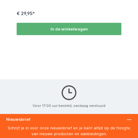
aquarel schilderenBelangrijkste Kenmerken:Synthetisch
Kolinsky Haar: Biedt het gevoel en de prestaties van
natuurlijk Kolinsky marterhaar, bekend om zijn uitstekende
€ 29,95*
wateropslagcapaciteit, veerkracht en fijne punt Maatschema
/ Size Chart table { width: 50%; border-collapse: collapse;
font-family: Arial, sans-serif; font-size: 10px; margin: auto; }
thead tr { background-color: #FF6600; /* Oranje kleur */
In de winkelwagen
color: #FFFFFF; text-align: center; } th, td { padding: 4px;
border: 1px solid #ddd; text-align: center; } tbody tr:nth-
child(even) { background-color: #FFF3E0; /* Licht oranje */ }
MaatSize Lengte (mm)Hair Length Breedte (mm)Width 0
40.0 8.0
Voor 17:00 uur besteld, vandaag verstuurd
Nieuwsbrief
Schrijf je in voor onze nieuwsbrief en je bent altijd op de hoogte
van nieuwe producten en aanbiedingen.