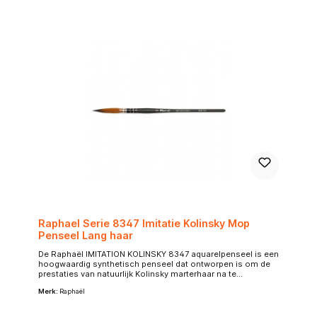
Raphael Serie 8347 Imitatie Kolinsky Mop
Penseel Lang haar
De Raphaël IMITATION KOLINSKY 8347 aquarelpenseel is een
hoogwaardig synthetisch penseel dat ontworpen is om de
prestaties van natuurlijk Kolinsky marterhaar na te
bootsen.Merk: RaphaëlModel: Imitation Kolinsky 8347Type:
Merk:
Raphaël
Mop penseel (extra lang haar)Haarsoort: Synthetisch haar,
ontworpen om Kolinsky marterhaar na te bootsenGebruik:
Veelzijdig, geschikt voor verwas (verwas) en gedetailleerd