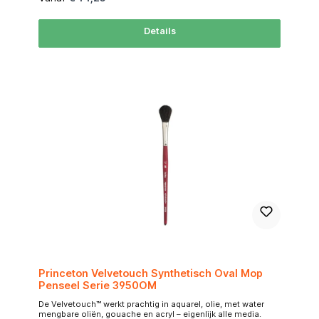
wél topkwaliteit. Maximale water- en pigmentopname
Dankzij de dichte, elastische vezels kan de 498 grote
hoeveelheden water en pigment vasthouden en in één
Details
beweging loslaten. Hierdoor is het penseel perfect voor
grote achtergronden, hemelpartijen, schaduwen en
kleurverlopen zonder onderbreking. Zacht, maar veerkrachtig
De haren zijn soepel en glad, maar behouden mooi hun
vorm. Ideaal voor wie graag los en expressief werkt met
waterverf, maar wel controle wil houden in de punt. De
mopvorm maakt ook cirkelvormige of draaiende
bewegingen moeiteloos mogelijk. Luxe uitvoering en
professioneel afgewerkt De kortere zwarte steel ligt
comfortabel in de hand — perfect voor aquarelgebruik aan
tafel. De naadloze bus en traditionele uitvoering zorgen voor
een luxe en professionele uitstraling. Ook geschikt voor:
Gouache, zijdeschilderen, vloeibare acryl, nat-in-nat
technieken, onderlagen, kleurvlakken en expressieve
achtergronden. Maatschema / Size Chart table { width: 55%;
border-collapse: collapse; font-family: Arial, sans-serif;
font-size: 10px; margin: auto; } thead tr { background-color:
#FF6600; color: #FFFFFF; text-align: center; } th, td {
padding: 4px; border: 1px solid #ddd; text-align: center; }
tbody tr:nth-child(even) { background-color: #FFF3E0; }
MaatSize Lengte (mm)Hair Length Breedte (mm)Width
-218,05,2 019,05,4 223,07,4 435,010,4 643,015,5 852,019,5
Princeton Velvetouch Synthetisch Oval Mop
Penseel Serie 3950OM
De Velvetouch™ werkt prachtig in aquarel, olie, met water
mengbare oliën, gouache en acryl – eigenlijk alle media.