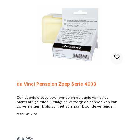
da Vinci Penselen Zeep Serie 4033
Een speciale zeep voor penselen op basis van zuiver
plantaardige oliën. Reinigt en verzorgt de penseelkop van
zowel natuurlijk als synthetisch haar. Door de vettende
werking behoudt het penseel zijn elastische buigzaamheid.
Merk:
da Vinci
Geleverd in een kartonnen verpakking (100 gram). Om
penselen grondig schoon te maken, vooral na gebruik van
olieverf of acrylverf, kun je penseelzeep gebruiken. Hier is
een eenvoudige stap-voor-stap methode: Verf verwijderen:
Spoel eerst zoveel mogelijk verf uit het penseel onder lauw
water. Probeer de verf niet te laten opdrogen in de haren.
€ 4,95*