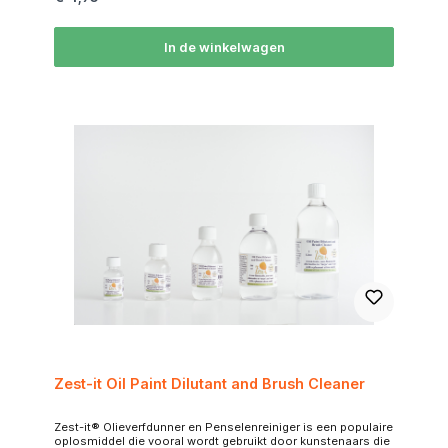
Gebruik van penseelzeep: Wrijf het penseel voorzichtig over
een blok penseelzeep, zodat de zeep goed in de haren
komt.Werk de zeep in de haren door het penseel voorzichtig
met je vingers te masseren of door cirkelvormige
In de winkelwagen
bewegingen te maken op de palm van je hand. Afspoelen:
Spoel het penseel uit onder lauwwarm water totdat het
water helder is en er geen verf meer zichtbaar is. Herhalen
indien nodig: Als er nog verf in de haren zit, herhaal dan het
proces met de zeep. Vorm het penseel: Na het
schoonmaken, breng het penseel in de juiste vorm en laat
het liggend of hangend drogen (nooit met de haren omhoog
in een pot, want dan kan water in de huls lopen en de haren
losmaken). Door regelmatig penseelzeep te gebruiken,
blijven je penselen langer in goede staat en behouden ze
hun vorm en soepelheid.
Zest-it Oil Paint Dilutant and Brush Cleaner
Zest-it® Olieverfdunner en Penselenreiniger is een populaire
oplosmiddel die vooral wordt gebruikt door kunstenaars die