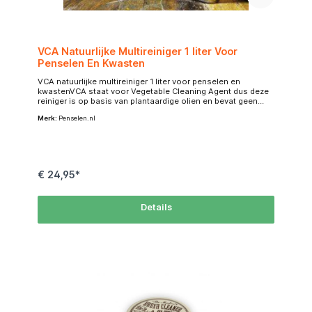
VCA Natuurlijke Multireiniger 1 liter Voor
Penselen En Kwasten
VCA natuurlijke multireiniger 1 liter voor penselen en
kwastenVCA staat voor Vegetable Cleaning Agent dus deze
reiniger is op basis van plantaardige olien en bevat geen
oplosmiddelen.Nadat penselen en kwasten schoongemaakt
Merk:
Penselen.nl
zijn met VCA; goed uitspoelen/naspoelen met water!Ideaal
dus voor de olieverfschilder. Je hoeft niet elke keer
schadelijke stoffen zoals terpentine te gebruiken.Doe wat
VCA in een beker of kommetje en doop je penseel erin en
veeg restanten pigment op een doek. Herhaal dat een paar
keer. Het grootste deel van de verf is dan uit je penselen.
€ 24,95*
Details