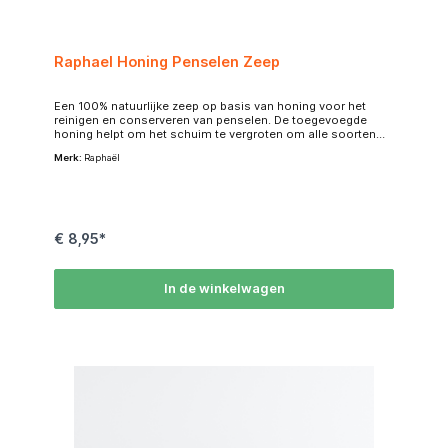
Raphael Honing Penselen Zeep
Een 100% natuurlijke zeep op basis van honing voor het
reinigen en conserveren van penselen. De toegevoegde
honing helpt om het schuim te vergroten om alle soorten
penselen grondig te wassen, waardoor de noodzaak wordt
Merk:
Raphaël
geminimaliseerd om agressieve oplosmiddelen te
gebruiken die veel natuurlijke en synthetische filamenten
kunnen beschadigen. Geschikt voor zowel synthetische als
natuurlijke haarborstels. Was penselen voordat de verf aan
de haren hecht en vorm de vorm met uw vingers na het
aanbrengen van heet water. De Raphael-zeep helpt ook om
€ 8,95*
het borstelhaar te conditioneren om het soepel te houden
en langer in vorm te houden. Het blokje meet 6,5 x 6,5 x 2,5
cm.
In de winkelwagen