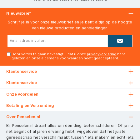
Nieuwsbrief
Schrijf je in voor onze nieuwsbrief en je bent altijd op de hoogte
van nieuwe producten en aanbiedingen.
E-
mailadres*
Door verder te gaan bevestigt u dat u onze
privacyverklaring
hebt
gelezen en onze
algemene voorwaarden
heeft geaccepteerd.
Klantenservice
Klantenservice
Onze voordelen
Betaling en Verzending
Over Penselen.nl
Bij Penselen.nl draait alles om één ding: beter schilderen. Of je nu
net begint of al jaren ervaring hebt, wij geloven dat het juiste
gereedschap het verschil maakt tussen “iets maken” en écht iets