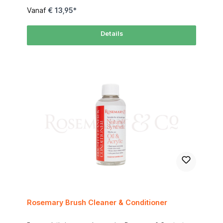
gebruik, verdampt langzaam en laat nauwelijks residu
Vanaf
€ 13,95*
achter.Een milieuvriendelijker alternatiefGamsol is speciaal
ontwikkeld voor kunstenaars die af willen van schadelijke
oplosmiddelen, zonder in te leveren op prestaties.Hoe
Details
gebruik je Gamsol?Voor olieverfschilderijen: Meng een
kleine hoeveelheid Gamsol met olieverf om de consistentie
aan te passen.Voor het schoonmaken van penselen:
Dompel de kwast kort in Gamsol, veeg af op een doek en
spoel eventueel na met zeep en water. Schilderen met
olieverf binnenshuis roept soms vragen op over ventilatie
en veiligheid. Met de juiste producten en een paar
eenvoudige voorzorgsmaatregelen is het echter heel goed
mogelijk om comfortabel en veilig in elke ruimte te werken.
Gamsol, het meest verfijnde en veilige geurloze
oplosmiddel van kunstenaarskwaliteit, biedt de perfecte
oplossing.Waarom Gamsol het beste oplosmiddel is voor
binnenschilderenGamsol is een geurloze minerale
terpentine (OMS) die is ontwikkeld om de risico’s van
traditionele terpentine te minimaliseren. Met basisventilatie
– zoals een open raam, een deur open met een ventilator of
gewoon voldoende luchtcirculatie – kun je zonder
problemen binnenshuis schilderen. Zodra de pot goed
afgesloten is, komen er minimale dampen van je schilderij
af.Student: Tijdens mijn kunstopleiding schilderde ik in een
studioappartement en hield ik simpelweg een raam bij mijn
bureau open. Dit bood meer dan genoeg ventilatie om
zonder zorgen met olieverf te werken.
Rosemary Brush Cleaner & Conditioner