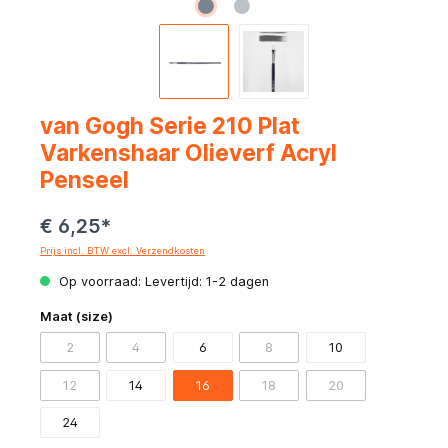
van Gogh Serie 210 Plat
Varkenshaar Olieverf Acryl
Penseel
€ 6,25*
Prijs incl. BTW excl. Verzendkosten
Op voorraad: Levertijd: 1-2 dagen
Maat (size)
2
4
6
8
10
12
14
16
18
20
24