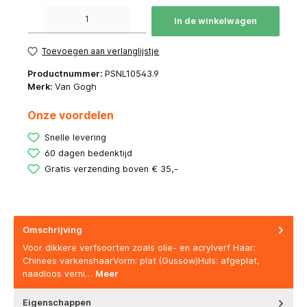
Producthoeveelheid: Voer de gewenste hoeveelheid in of gebruik de knoppen om de hoeve
In de winkelwagen
Toevoegen aan verlanglijstje
Productnummer:
PSNL10543.9
Merk:
Van Gogh
Onze voordelen
Snelle levering
60 dagen bedenktijd
Gratis verzending boven € 35,-
Omschrijving
Voor dikkere verfsoorten zoals olie- en acrylverf Haar:
Chinees varkenshaarVorm: plat (Gussow)Huls: afgeplat,
naadloos verni…
Meer
Eigenschappen