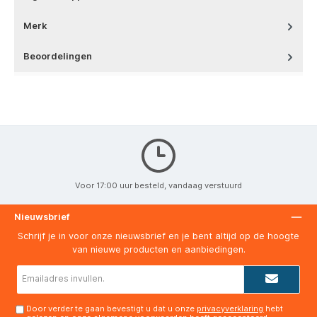
Merk
Beoordelingen
Voor 17:00 uur besteld, vandaag verstuurd
Nieuwsbrief
Schrijf je in voor onze nieuwsbrief en je bent altijd op de hoogte
van nieuwe producten en aanbiedingen.
E-
mailadres*
Door verder te gaan bevestigt u dat u onze
privacyverklaring
hebt