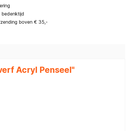
ering
 bedenktijd
rzending boven € 35,-
erf Acryl Penseel"