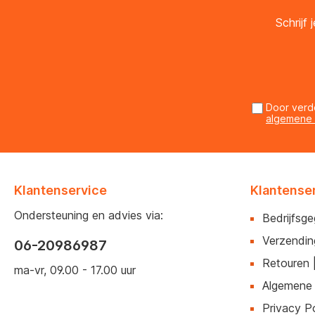
Schrijf
Door verd
algemene
Klantenservice
Klantense
Ondersteuning en advies via:
Bedrijfsg
Verzendin
06-20986987
Retouren 
ma-vr, 09.00 - 17.00 uur
Algemene
Privacy Po