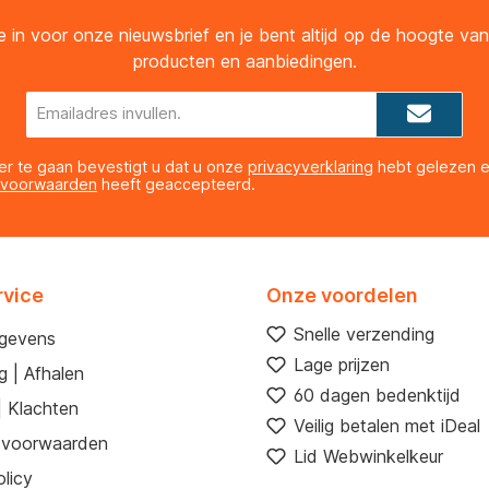
 je in voor onze nieuwsbrief en je bent altijd op de hoogte va
producten en aanbiedingen.
E-
mailadres*
er te gaan bevestigt u dat u onze
privacyverklaring
hebt gelezen 
 voorwaarden
heeft geaccepteerd.
rvice
Onze voordelen
Snelle verzending
egevens
Lage prijzen
g | Afhalen
60 dagen bedenktijd
| Klachten
Veilig betalen met iDeal
 voorwaarden
Lid Webwinkelkeur
licy