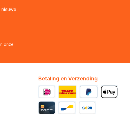
n nieuwe
en onze
Betaling en Verzending