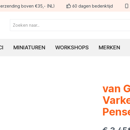
erzending boven €35,- (NL)
60 dagen bedenktijd
CI
MINIATUREN
WORKSHOPS
MERKEN
van G
Varke
Pens