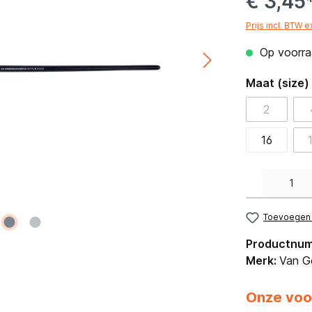
€ 3,45
Prijs incl. BTW 
Op voorraa
Maat (size)
2
16
Producthoeveelh
Toevoegen a
Productnu
Merk:
Van G
Onze voo