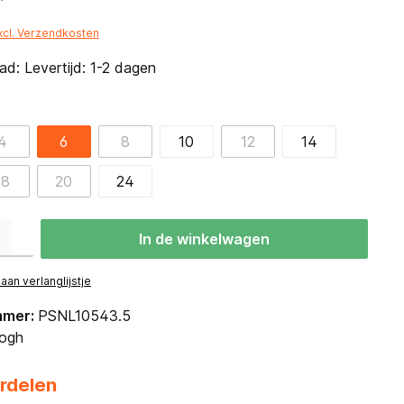
*
excl. Verzendkosten
d: Levertijd: 1-2 dagen
4
6
8
10
12
14
18
20
24
eid: Voer de gewenste hoeveelheid in of gebruik de knoppen om de hoevee
In de winkelwagen
an verlanglijstje
mmer:
PSNL10543.5
ogh
rdelen