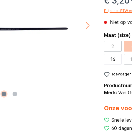
€ 3,20
Prijs incl. BTW 
Niet op v
Maat (size)
2
16
Toevoegen a
Productnu
Merk:
Van G
Onze voo
Snelle lev
60 dagen