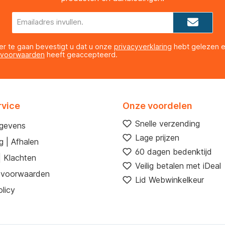
E-
mailadres*
er te gaan bevestigt u dat u onze
privacyverklaring
hebt gelezen 
 voorwaarden
heeft geaccepteerd.
rvice
Onze voordelen
Snelle verzending
egevens
Lage prijzen
g | Afhalen
60 dagen bedenktijd
| Klachten
Veilig betalen met iDeal
 voorwaarden
Lid Webwinkelkeur
licy