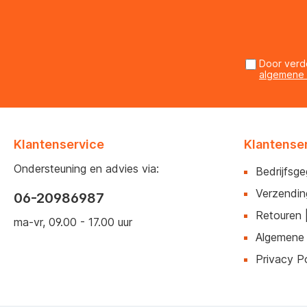
Door verd
algemene
Klantenservice
Klantense
Ondersteuning en advies via:
Bedrijfsg
Verzendin
06-20986987
Retouren 
ma-vr, 09.00 - 17.00 uur
Algemene
Privacy Po