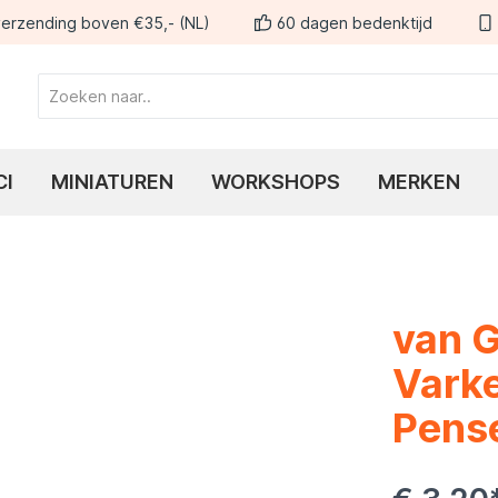
erzending boven €35,- (NL)
60 dagen bedenktijd
CI
MINIATUREN
WORKSHOPS
MERKEN
van G
Varke
Pens