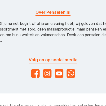
Over Penselen.nl
Of je nu net begint of al jaren ervaring hebt, wij geloven dat 
assortiment met zorg, geen massaproductie, maar penselen e
an om hun kwaliteit en vakmanschap. Denk aan penselen d
k.
Volg on op social media
ijn incl. btw plus
verzendkosten
en mogelijke bezorgkosten, tenzij 