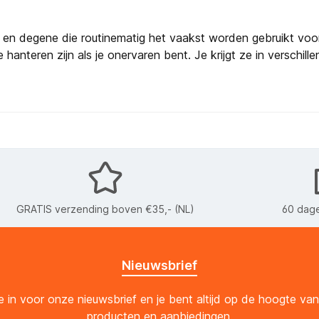
ng en degene die routinematig het vaakst worden gebruikt voo
hanteren zijn als je onervaren bent. Je krijgt ze in verschil
GRATIS verzending boven €35,- (NL)
60 dage
Nieuwsbrief
 je in voor onze nieuwsbrief en je bent altijd op de hoogte va
producten en aanbiedingen.