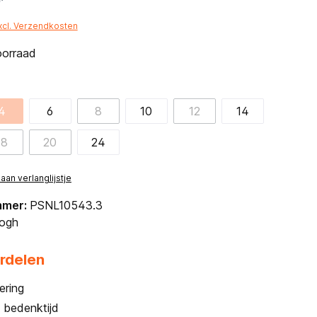
*
excl. Verzendkosten
oorraad
4
6
8
10
12
14
18
20
24
an verlanglijstje
mmer:
PSNL10543.3
ogh
rdelen
ering
 bedenktijd