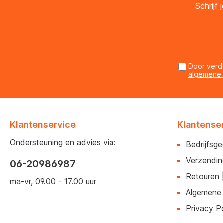
Schrijf
Door verd
algemene
Klantenservice
Klantense
Ondersteuning en advies via:
Bedrijfsg
Verzendin
06-20986987
Retouren 
ma-vr, 09.00 - 17.00 uur
Algemene
Privacy Po