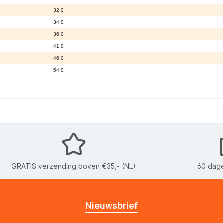
32,0
34,0
36,0
41,0
46,0
54,0
GRATIS verzending boven €35,- (NL)
60 dage
Nieuwsbrief