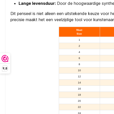
Lange levensduur:
Door de hoogwaardige synthetis
Dit penseel is niet alleen een uitstekende keuze voo
precisie maakt het een veelzijdige tool voor kunstenaar
Maat
Size
1
2
4
6
8
9,8
10
12
14
16
18
20
22
24