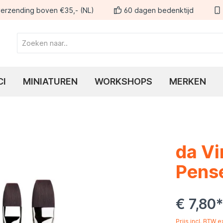
erzending boven €35,- (NL)
60 dagen bedenktijd
CI
MINIATUREN
WORKSHOPS
MERKEN
da Vi
Pense
€ 7,80
Prijs incl. BTW 