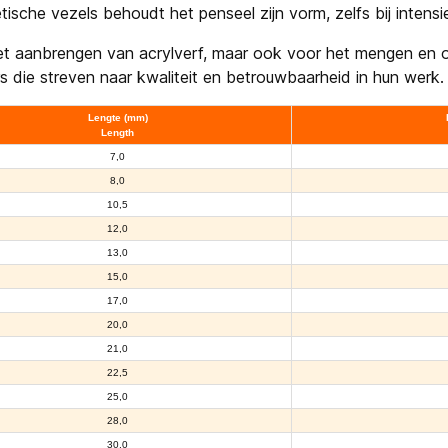
che vezels behoudt het penseel zijn vorm, zelfs bij intensie
r het aanbrengen van acrylverf, maar ook voor het mengen en
s die streven naar kwaliteit en betrouwbaarheid in hun werk.
Lengte (mm)
Length
7,0
8,0
10,5
12,0
13,0
15,0
17,0
20,0
21,0
22,5
25,0
28,0
30,0