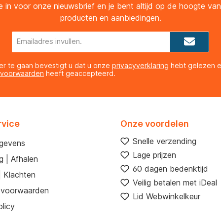
 je in voor onze nieuwsbrief en je bent altijd op de hoogte va
producten en aanbiedingen.
E-
mailadres*
er te gaan bevestigt u dat u onze
privacyverklaring
hebt gelezen 
 voorwaarden
heeft geaccepteerd.
rvice
Onze voordelen
Snelle verzending
egevens
Lage prijzen
g | Afhalen
60 dagen bedenktijd
| Klachten
Veilig betalen met iDeal
 voorwaarden
Lid Webwinkelkeur
licy