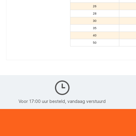
26
28
30
35
40
50
Voor 17:00 uur besteld, vandaag verstuurd