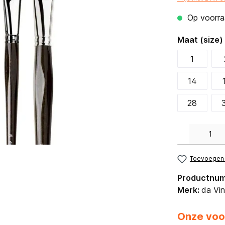
Op voorraa
Maat (size)
1
14
28
Producthoeveelh
Toevoegen a
Productnu
Merk:
da Vin
Onze voo