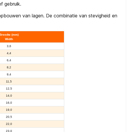
f gebruik.
 opbouwen van lagen. De combinatie van stevigheid en
Breedte (mm)
Width
3,6
4,4
6,4
8,2
9,4
11,5
12,5
14,0
16,0
19,0
20,5
22,0
23,0