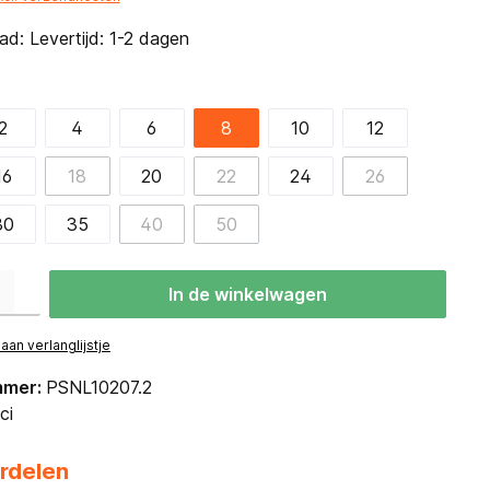
d: Levertijd: 1-2 dagen
2
4
6
8
10
12
16
18
20
22
24
26
30
35
40
50
eid: Voer de gewenste hoeveelheid in of gebruik de knoppen om de hoevee
In de winkelwagen
an verlanglijstje
mmer:
PSNL10207.2
ci
rdelen