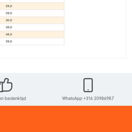
26,0
28,0
30,0
39,0
46,0
59,0
n bedenktijd
WhatsApp +316 20986987