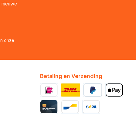
n nieuwe
en onze
Betaling en Verzending