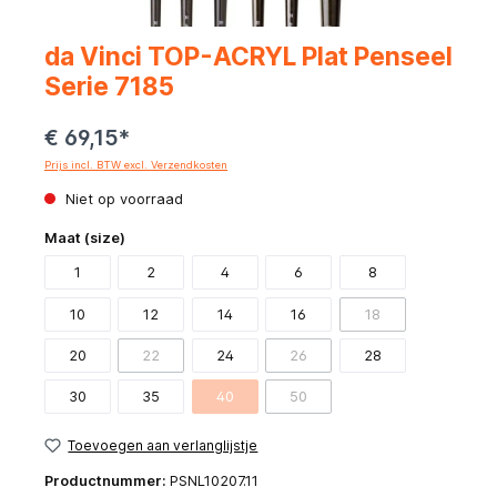
da Vinci TOP-ACRYL Plat Penseel
Serie 7185
€ 69,15*
Prijs incl. BTW excl. Verzendkosten
Niet op voorraad
Maat (size)
1
2
4
6
8
10
12
14
16
18
20
22
24
26
28
30
35
40
50
Toevoegen aan verlanglijstje
Productnummer:
PSNL10207.11