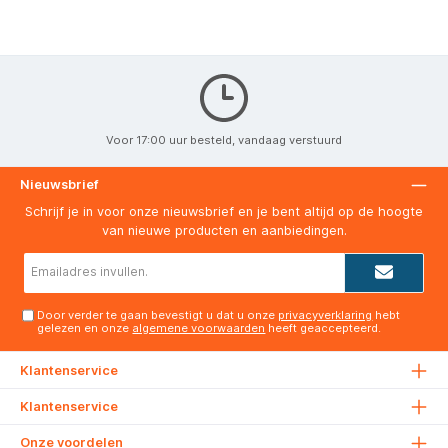
Voor 17:00 uur besteld, vandaag verstuurd
Nieuwsbrief
Schrijf je in voor onze nieuwsbrief en je bent altijd op de hoogte
van nieuwe producten en aanbiedingen.
E-
mailadres*
Door verder te gaan bevestigt u dat u onze
privacyverklaring
hebt
gelezen en onze
algemene voorwaarden
heeft geaccepteerd.
Klantenservice
Klantenservice
Onze voordelen