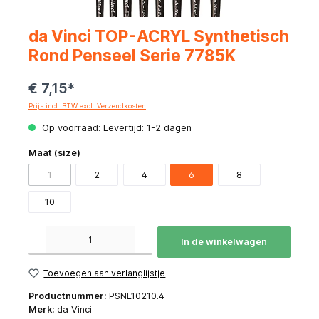
da Vinci TOP-ACRYL Synthetisch
Rond Penseel Serie 7785K
€ 7,15*
Prijs incl. BTW excl. Verzendkosten
Op voorraad: Levertijd: 1-2 dagen
Maat (size)
1
2
4
6
8
10
Producthoeveelheid: Voer de gewenste hoeveelheid in of gebruik de knoppen om de hoeve
In de winkelwagen
Toevoegen aan verlanglijstje
Productnummer:
PSNL10210.4
Merk:
da Vinci