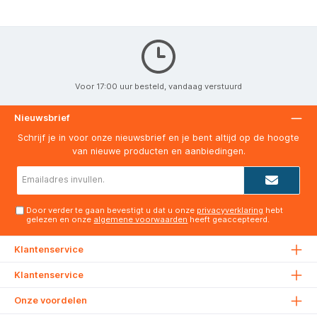
Voor 17:00 uur besteld, vandaag verstuurd
Nieuwsbrief
Schrijf je in voor onze nieuwsbrief en je bent altijd op de hoogte
van nieuwe producten en aanbiedingen.
E-
mailadres*
Door verder te gaan bevestigt u dat u onze
privacyverklaring
hebt
gelezen en onze
algemene voorwaarden
heeft geaccepteerd.
Klantenservice
Klantenservice
Onze voordelen