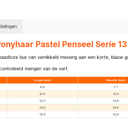
delingen
Ponyhaar Pastel Penseel Serie 13
 naadloze bus van vernikkeld messing aan een korte, blauw g
econtroleerd mengen van de verf.
Lengte (mm)
Breedte (mm)
8.0
7.7
11.0
11.0
12.0
15.0
13.0
19.0
15.0
22.0