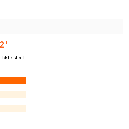
2"
elakte steel.