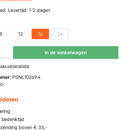
d: Levertijd: 1-2 dagen
8
12
16
24
eid: Voer de gewenste hoeveelheid in of gebruik de knoppen om de hoevee
In de winkelwagen
an verlanglijstje
mmer:
PSNL10269.4
ci
rdelen
ering
 bedenktijd
rzending boven € 35,-