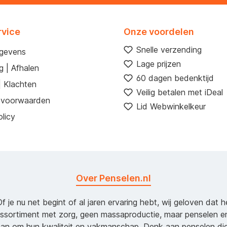
rvice
Onze voordelen
Snelle verzending
egevens
Lage prijzen
g | Afhalen
60 dagen bedenktijd
| Klachten
Veilig betalen met iDeal
 voorwaarden
Lid Webwinkelkeur
licy
Over Penselen.nl
Of je nu net begint of al jaren ervaring hebt, wij geloven dat 
assortiment met zorg, geen massaproductie, maar penselen e
an om hun kwaliteit en vakmanschap. Denk aan penselen d