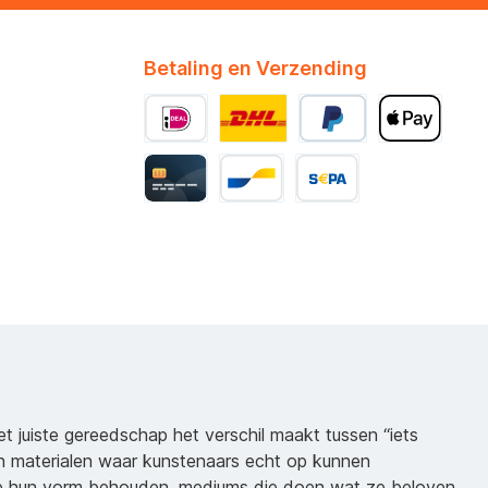
Betaling en Verzending
het juiste gereedschap het verschil maakt tussen “iets
n materialen waar kunstenaars echt op kunnen
ie hun vorm behouden, mediums die doen wat ze beloven