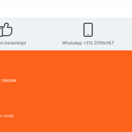
n bedenktijd
WhatsApp +316 20986987
n nieuwe
en onze