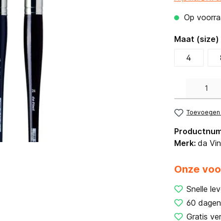
Op voorraa
Maat (size)
4
Producthoeveelh
Toevoegen a
Productnu
Merk:
da Vin
Onze voo
Snelle lev
60 dagen
Gratis ve