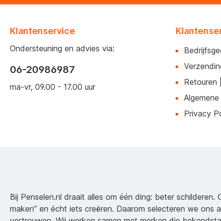
Klantenservice
Klantense
Ondersteuning en advies via:
Bedrijfsg
Verzendin
06-20986987
Retouren 
ma-vr, 09.00 - 17.00 uur
Algemene
Privacy Po
Bij Penselen.nl draait alles om één ding: beter schilderen. 
maken” en écht iets creëren. Daarom selecteren we ons 
vertrouwen. Wij werken samen met merken die bekendsta