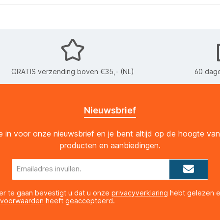
GRATIS verzending boven €35,- (NL)
60 dage
Nieuwsbrief
 je in voor onze nieuwsbrief en je bent altijd op de hoogte va
producten en aanbiedingen.
E-
mailadres*
er te gaan bevestigt u dat u onze
privacyverklaring
hebt gelezen 
 voorwaarden
heeft geaccepteerd.