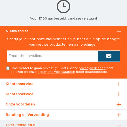
Voor 17:00 uur besteld, vandaag verstuurd
Nieuwsbrief
Schrijf je in voor onze nieuwsbrief en je bent altijd op de hoogte
van nieuwe producten en aanbiedingen.
E-
mailadres*
Door verder te gaan bevestigt u dat u onze
privacyverklaring
hebt
gelezen en onze
algemene voorwaarden
heeft geaccepteerd.
Klantenservice
Klantenservice
Onze voordelen
Betaling en Verzending
Over Penselen.nl