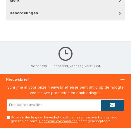
Beoordelingen
Voor 17:00 uur besteld, vandaag verstuurd
Nieuwsbrief
Schrijf je in voor onze nieuwsbrief en je bent altijd op de hoogte
van nieuwe producten en aanbiedingen.
E-
mailadres*
Door verder te gaan bevestigt u dat u onze
privacyverklaring
hebt
gelezen en onze
algemene voorwaarden
heeft geaccepteerd.