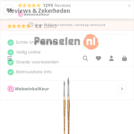
×
1295
Reviews
de hoofdinhoud
9,8
Voor 17:00 uur besteld, vandaag verstuurd