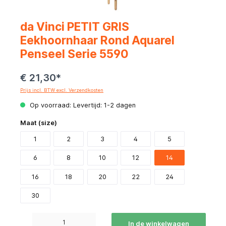
da Vinci PETIT GRIS
Eekhoornhaar Rond Aquarel
Penseel Serie 5590
€ 21,30*
Prijs incl. BTW excl. Verzendkosten
Op voorraad: Levertijd: 1-2 dagen
Maat (size)
1
2
3
4
5
6
8
10
12
14
16
18
20
22
24
30
Producthoeveelheid: Voer de gewenste hoeveelheid in of gebruik de knoppen om de hoeve
In de winkelwagen