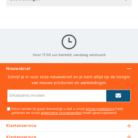
Voor 17:00 uur besteld, vandaag verstuurd
Nieuwsbrief
Schrijf je in voor onze nieuwsbrief en je bent altijd op de hoogte
van nieuwe producten en aanbiedingen.
E-
mailadres*
Door verder te gaan bevestigt u dat u onze
privacyverklaring
hebt
gelezen en onze
algemene voorwaarden
heeft geaccepteerd.
Klantenservice
Klantenservice