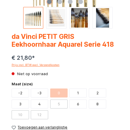
da Vinci PETIT GRIS
Eekhoornhaar Aquarel Serie 418
€ 21,80*
Prijs incl. BTW excl. Verzendkosten
Niet op voorraad
Maat (size)
-2
-3
0
1
2
3
4
5
6
8
10
12
Toevoegen aan verlanglijstje