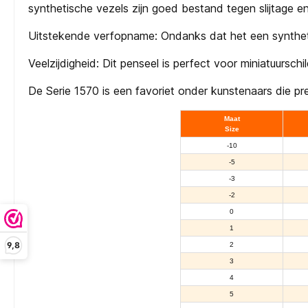
synthetische vezels zijn goed bestand tegen slijtage e
Uitstekende verfopname: Ondanks dat het een synthetis
Veelzijdigheid: Dit penseel is perfect voor miniatuurschild
De Serie 1570 is een favoriet onder kunstenaars die p
Maat
Size
-10
-5
-3
-2
0
1
9,8
2
3
4
5