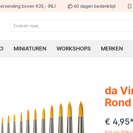
erzending boven €35,- (NL)
60 dagen bedenktijd
CI
MINIATUREN
WORKSHOPS
MERKEN
da Vi
Rond 
€ 4,95
Prijs incl. BTW 