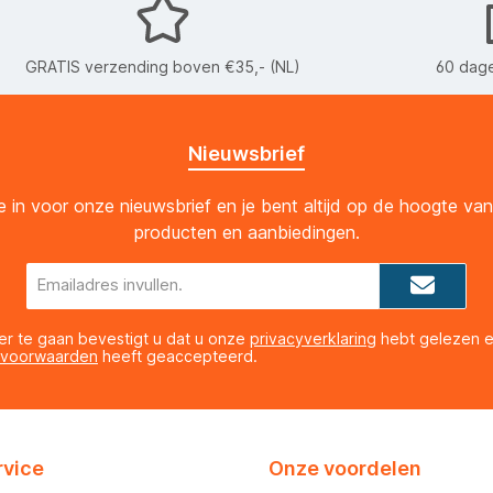
GRATIS verzending boven €35,- (NL)
60 dage
Nieuwsbrief
 je in voor onze nieuwsbrief en je bent altijd op de hoogte va
producten en aanbiedingen.
E-
mailadres*
er te gaan bevestigt u dat u onze
privacyverklaring
hebt gelezen 
 voorwaarden
heeft geaccepteerd.
rvice
Onze voordelen