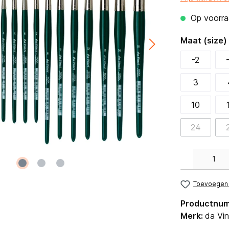
Op voorraa
Maat (size)
-2
3
10
24
Producthoeveelh
Toevoegen a
Productnu
Merk:
da Vin