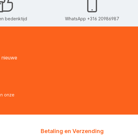
n bedenktijd
WhatsApp +316 20986987
n nieuwe
en onze
Betaling en Verzending