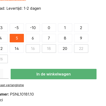
d: Levertijd: 1-2 dagen
-3
-5
-10
0
1
2
4
5
6
7
8
9
12
14
16
18
20
22
26
eid: Voer de gewenste hoeveelheid in of gebruik de knoppen om de hoevee
In de winkelwagen
an verlanglijstje
mmer:
PSNL10181.10
ci