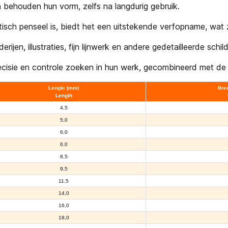
n behouden hun vorm, zelfs na langdurig gebruik.
ch penseel is, biedt het een uitstekende verfopname, wat zo
erijen, illustraties, fijn lijnwerk en andere gedetailleerde schil
recisie en controle zoeken in hun werk, gecombineerd met de
Lengte (mm)
Bre
Length
4,5
5,0
6,0
6,0
8,5
9,5
11,5
14,0
16,0
18,0