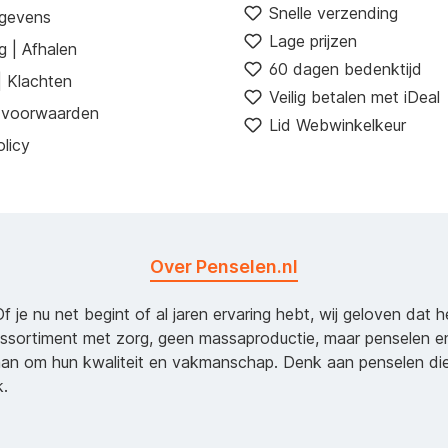
Snelle verzending
egevens
Lage prijzen
g | Afhalen
60 dagen bedenktijd
| Klachten
Veilig betalen met iDeal
 voorwaarden
Lid Webwinkelkeur
licy
Over Penselen.nl
Of je nu net begint of al jaren ervaring hebt, wij geloven dat 
assortiment met zorg, geen massaproductie, maar penselen e
an om hun kwaliteit en vakmanschap. Denk aan penselen d
k.