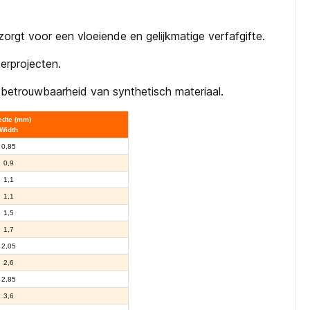
rgt voor een vloeiende en gelijkmatige verfafgifte.
derprojecten.
 betrouwbaarheid van synthetisch materiaal.
edte (mm)
Width
0,85
0,9
1,1
1,1
1,5
1,7
2,05
2,6
2,85
3,6