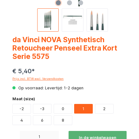
da Vinci NOVA Synthetisch
Retoucheer Penseel Extra Kort
Serie 5575
€ 5,40*
Prijs incl. BTW excl. Verzendkosten
Op voorraad: Levertijd: 1-2 dagen
Maat (size)
-2
-3
0
1
2
4
6
8
Producthoeveelheid: Voer de gewenste hoeveelheid in of gebruik de knoppen om de hoeve
In de winkelwagen