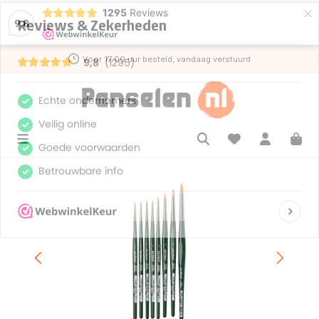
×
1295
Reviews
de hoofdinhoud
9,8
Voor 17:00 uur besteld, vandaag verstuurd