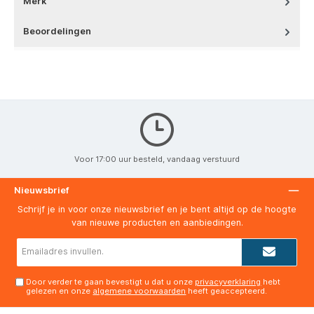
Beoordelingen
Voor 17:00 uur besteld, vandaag verstuurd
Nieuwsbrief
Schrijf je in voor onze nieuwsbrief en je bent altijd op de hoogte
van nieuwe producten en aanbiedingen.
E-
mailadres*
Door verder te gaan bevestigt u dat u onze
privacyverklaring
hebt
gelezen en onze
algemene voorwaarden
heeft geaccepteerd.