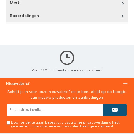
Merk
Beoordelingen
Voor 17:00 uur besteld, vandaag verstuurd
Nieuwsbrief
Schrijf je in voor onze nieuwsbrief en je bent altijd op de hoogte
van nieuwe producten en aanbiedingen.
E-
mailadres*
Door verder te gaan bevestigt u dat u onze
privacyverklaring
hebt
gelezen en onze
algemene voorwaarden
heeft geaccepteerd.