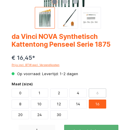
da Vinci NOVA Synthetisch
Kattentong Penseel Serie 1875
€ 16,45*
Prijs incl. BTW excl. Verzendkosten
Op voorraad: Levertijd: 1-2 dagen
Maat (size)
0
1
2
4
6
8
10
12
14
16
20
24
30
Producthoeveelheid: Voer de gewenste hoeveelheid in of gebruik de knoppen om de hoeve