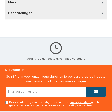
Merk
Beoordelingen
Voor 17:00 uur besteld, vandaag verstuurd
Nieuwsbrief
Schrijf je in voor onze nieuwsbrief en je bent altijd op de hoogte
van nieuwe producten en aanbiedingen.
E-
mailadres*
Door verder te gaan bevestigt u dat u onze
privacyverklaring
hebt
gelezen en onze
algemene voorwaarden
heeft geaccepteerd.