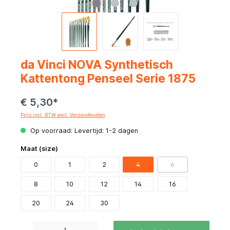
da Vinci NOVA Synthetisch
Kattentong Penseel Serie 1875
€ 5,30*
Prijs incl. BTW excl. Verzendkosten
Op voorraad: Levertijd: 1-2 dagen
Maat (size)
0
1
2
4
6
8
10
12
14
16
20
24
30
Producthoeveelheid: Voer de gewenste hoeveelheid in of gebruik de knoppen om de hoeve