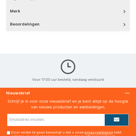
Merk
Beoordelingen
Voor 17:00 uur besteld, vandaag verstuurd
Nieuwsbrief
Schrijf je in voor onze nieuwsbrief en je bent altijd op de hoogte
van nieuwe producten en aanbiedingen.
E-
mailadres*
Door verder te gaan bevestigt u dat u onze
privacyverklaring
hebt