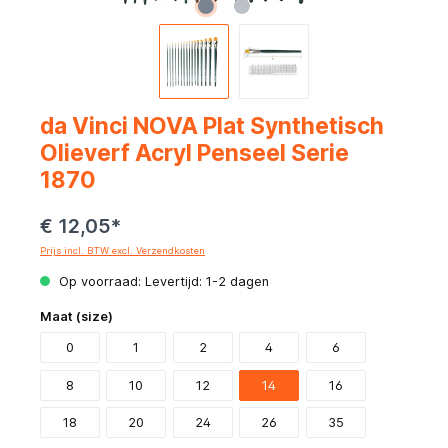
da Vinci NOVA Plat Synthetisch
Olieverf Acryl Penseel Serie
1870
€ 12,05*
Prijs incl. BTW excl. Verzendkosten
Op voorraad: Levertijd: 1-2 dagen
Maat (size)
0
1
2
4
6
8
10
12
14
16
18
20
24
26
35