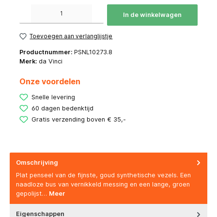
Producthoeveelheid: Voer de gewenste hoeveelheid in of gebruik de knoppen om de hoeve
In de winkelwagen
Toevoegen aan verlanglijstje
Productnummer:
PSNL10273.8
Merk:
da Vinci
Onze voordelen
Snelle levering
60 dagen bedenktijd
Gratis verzending boven € 35,-
Omschrijving
Plat penseel van de fijnste, goud synthetische vezels. Een
naadloze bus van vernikkeld messing en een lange, groen
gepolijst…
Meer
Eigenschappen