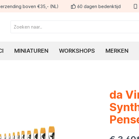
erzending boven €35,- (NL)
60 dagen bedenktijd
CI
MINIATUREN
WORKSHOPS
MERKEN
da Vi
Synth
Pense