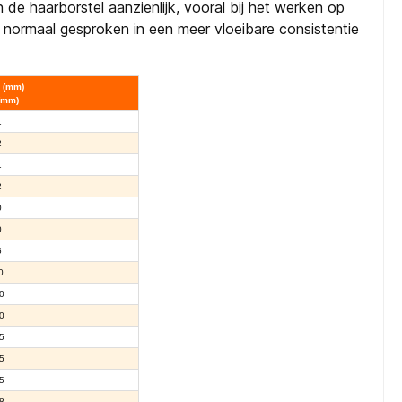
de haarborstel aanzienlijk, vooral bij het werken op
normaal gesproken in een meer vloeibare consistentie
 (mm)
(mm)
1
2
1
2
0
0
5
0
0
0
5
5
5
8