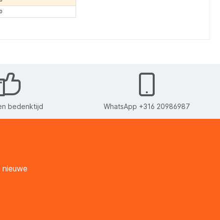
0
n bedenktijd
WhatsApp +316 20986987
n nieuwe