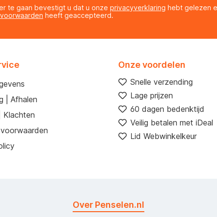
er te gaan bevestigt u dat u onze
privacyverklaring
hebt gelezen 
 voorwaarden
heeft geaccepteerd.
rvice
Onze voordelen
Snelle verzending
egevens
Lage prijzen
g | Afhalen
60 dagen bedenktijd
| Klachten
Veilig betalen met iDeal
 voorwaarden
Lid Webwinkelkeur
licy
Over Penselen.nl