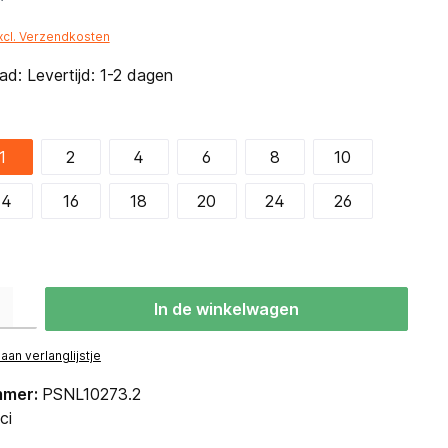
*
excl. Verzendkosten
d: Levertijd: 1-2 dagen
1
2
4
6
8
10
14
16
18
20
24
26
eid: Voer de gewenste hoeveelheid in of gebruik de knoppen om de hoevee
In de winkelwagen
an verlanglijstje
mmer:
PSNL10273.2
ci