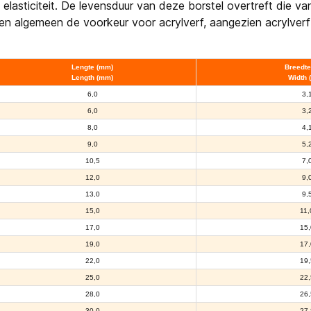
ticiteit. De levensduur van deze borstel overtreft die van 
n algemeen de voorkeur voor acrylverf, aangezien acrylverf 
Lengte (mm)
Breedte
Length (mm)
Width 
6,0
3,
6,0
3,
8,0
4,
9,0
5,
10,5
7,
12,0
9,
13,0
9,
15,0
11,
17,0
15,
19,0
17,
22,0
19,
25,0
22,
28,0
26,
30,0
27,