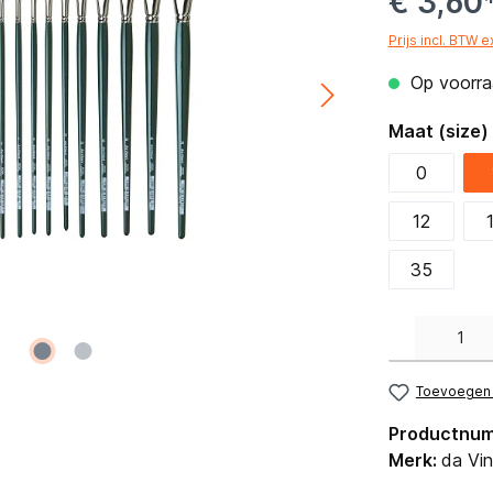
€ 3,60
Prijs incl. BTW 
Op voorraa
Maat (size)
0
12
35
Producthoeveelh
Toevoegen a
Productnu
Merk:
da Vin