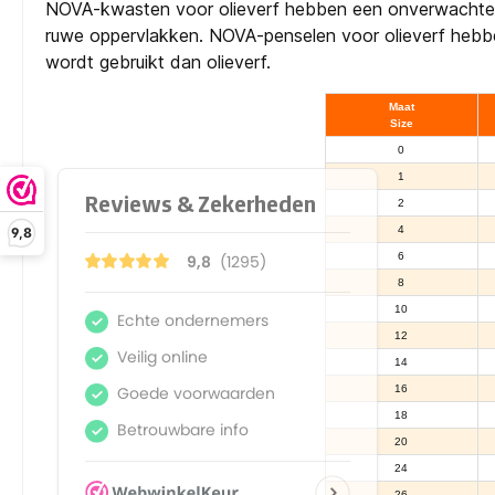
NOVA-kwasten voor olieverf hebben een onverwachte elas
ruwe oppervlakken. NOVA-penselen voor olieverf hebbe
wordt gebruikt dan olieverf.
Maat
Size
0
1
2
4
9,8
6
8
10
12
14
16
18
20
24
26