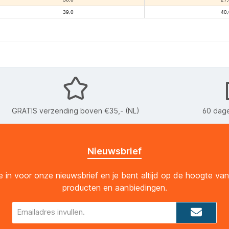
39,0
40,
GRATIS verzending boven €35,- (NL)
60 dage
Nieuwsbrief
 je in voor onze nieuwsbrief en je bent altijd op de hoogte va
producten en aanbiedingen.
E-
mailadres*