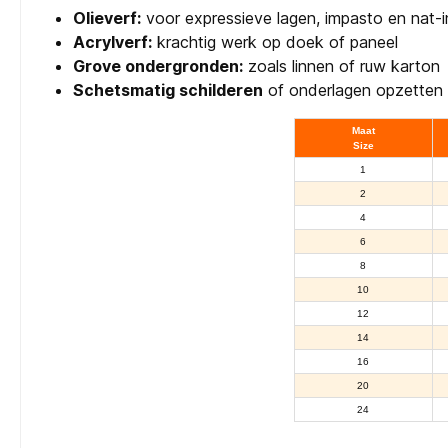
Olieverf:
voor expressieve lagen, impasto en nat-i
Acrylverf:
krachtig werk op doek of paneel
Grove ondergronden:
zoals linnen of ruw karton
Schetsmatig schilderen
of onderlagen opzetten
Maat
Size
1
2
4
6
8
10
12
14
16
20
24