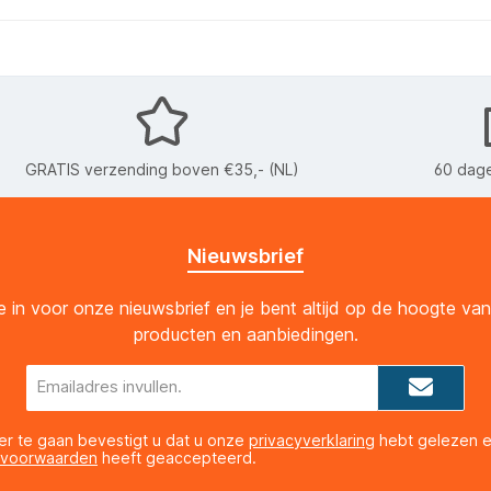
GRATIS verzending boven €35,- (NL)
60 dage
Nieuwsbrief
 je in voor onze nieuwsbrief en je bent altijd op de hoogte va
producten en aanbiedingen.
E-
mailadres*
er te gaan bevestigt u dat u onze
privacyverklaring
hebt gelezen 
 voorwaarden
heeft geaccepteerd.