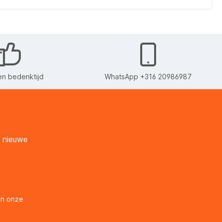
n bedenktijd
WhatsApp +316 20986987
n nieuwe
en onze