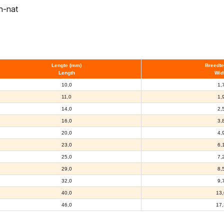
n-nat
Lengte (mm)
Breedte
Length
Wid
10,0
1,
11,0
1,
14,0
2,
16,0
3,
20,0
4,
23,0
6,
25,0
7,
29,0
8,
32,0
9,
40,0
13,
46,0
17,