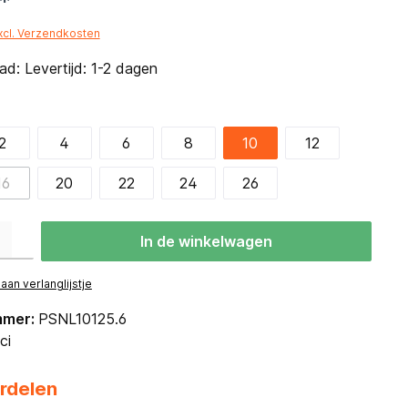
*
excl. Verzendkosten
d: Levertijd: 1-2 dagen
2
4
6
8
10
12
16
20
22
24
26
eid: Voer de gewenste hoeveelheid in of gebruik de knoppen om de hoevee
In de winkelwagen
an verlanglijstje
mmer:
PSNL10125.6
ci
rdelen