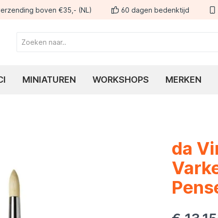
erzending boven €35,- (NL)
60 dagen bedenktijd
CI
MINIATUREN
WORKSHOPS
MERKEN
da V
Varke
Pense