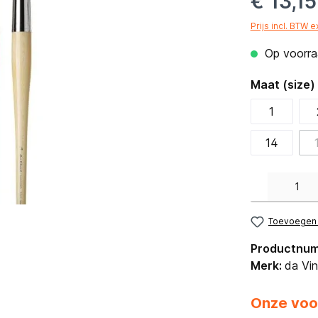
€ 13,15
Prijs incl. BTW 
Op voorraa
Maat (size)
1
14
Producthoeveelh
Toevoegen a
Productnu
Merk:
da Vin
Onze voo