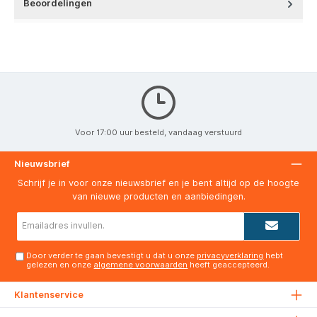
Beoordelingen
Voor 17:00 uur besteld, vandaag verstuurd
Nieuwsbrief
Schrijf je in voor onze nieuwsbrief en je bent altijd op de hoogte
van nieuwe producten en aanbiedingen.
E-
mailadres*
Door verder te gaan bevestigt u dat u onze
privacyverklaring
hebt
gelezen en onze
algemene voorwaarden
heeft geaccepteerd.
Klantenservice