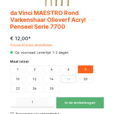
da Vinci MAESTRO Rond
Varkenshaar Olieverf Acryl
Penseel Serie 7700
€ 12,00*
Prijs incl. BTW excl. Verzendkosten
Op voorraad: Levertijd: 1-2 dagen
Maat (size)
1
2
4
6
8
10
12
14
16
20
22
24
26
Producthoeveelheid: Voer de gewenste hoeveelheid in of gebruik de knoppen om de hoeve
In de winkelwagen
Toevoegen aan verlanglijstje