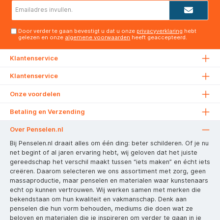
E-
mailadres*
Door verder te gaan bevestigt u dat u onze
privacyverklaring
hebt
gelezen en onze
algemene voorwaarden
heeft geaccepteerd.
Klantenservice
Klantenservice
Onze voordelen
Betaling en Verzending
Over Penselen.nl
Bij Penselen.nl draait alles om één ding: beter schilderen. Of je nu
net begint of al jaren ervaring hebt, wij geloven dat het juiste
gereedschap het verschil maakt tussen “iets maken” en écht iets
creëren. Daarom selecteren we ons assortiment met zorg, geen
massaproductie, maar penselen en materialen waar kunstenaars
echt op kunnen vertrouwen. Wij werken samen met merken die
bekendstaan om hun kwaliteit en vakmanschap. Denk aan
penselen die hun vorm behouden, mediums die doen wat ze
beloven en materialen die je inspireren om verder te gaan in je