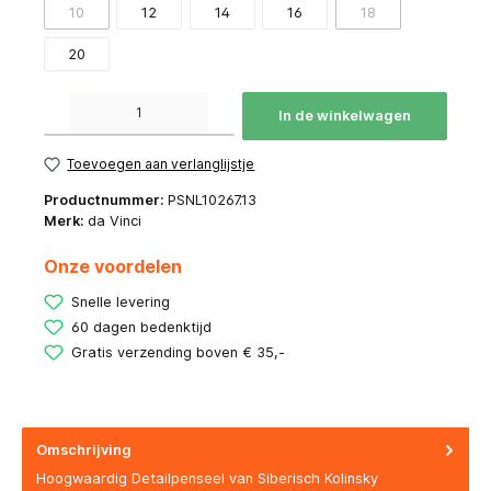
10
12
14
16
18
20
Producthoeveelheid: Voer de gewenste hoeveelheid in of gebruik de knoppen om de hoeve
In de winkelwagen
Toevoegen aan verlanglijstje
Productnummer:
PSNL10267.13
Merk:
da Vinci
Onze voordelen
Snelle levering
60 dagen bedenktijd
Gratis verzending boven € 35,-
Omschrijving
Hoogwaardig Detailpenseel van Siberisch Kolinsky