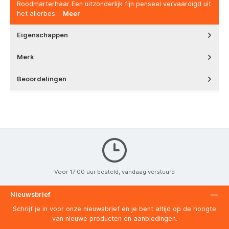
Roodmarterhaar Een uitzonderlijk fijn penseel vervaardigd uit
het allerbes…
Meer
Eigenschappen
Merk
Beoordelingen
Voor 17:00 uur besteld, vandaag verstuurd
Nieuwsbrief
Schrijf je in voor onze nieuwsbrief en je bent altijd op de hoogte
van nieuwe producten en aanbiedingen.