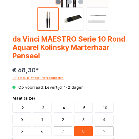
da Vinci MAESTRO Serie 10 Rond
Aquarel Kolinsky Marterhaar
Penseel
€ 68,30*
Prijs incl. BTW excl. Verzendkosten
Op voorraad: Levertijd: 1-2 dagen
Maat (size)
-2
-3
-4
-5
-10
0
1
2
3
4
5
6
7
8
9