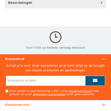
Beoordelingen
Voor 17:00 uur besteld, vandaag verstuurd
Nieuwsbrief
Schrijf je in voor onze nieuwsbrief en je bent altijd op de hoogte
van nieuwe producten en aanbiedingen.
E-
mailadres*
Door verder te gaan bevestigt u dat u onze
privacyverklaring
hebt
gelezen en onze
algemene voorwaarden
heeft geaccepteerd.
Klantenservice