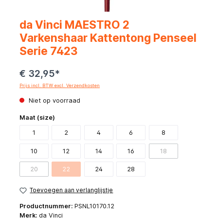
da Vinci MAESTRO 2
Varkenshaar Kattentong Penseel
Serie 7423
€ 32,95*
Prijs incl. BTW excl. Verzendkosten
Niet op voorraad
Maat (size)
1
2
4
6
8
10
12
14
16
18
20
22
24
28
Toevoegen aan verlanglijstje
Productnummer:
PSNL10170.12
Merk:
da Vinci