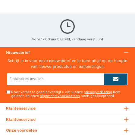
Voor 17:00 uur besteld, vandaag verstuurd
Nieuwsbrief
Schrijf je in voor onze nieuwsbrief en je bent altijd op de hoogte
van nieuwe producten en aanbiedingen.
E-
mailadres*
Door verder te gaan bevestigt u dat u onze
privacyverklaring
hebt
gelezen en onze
algemene voorwaarden
heeft geaccepteerd.
Klantenservice
Klantenservice
Onze voordelen