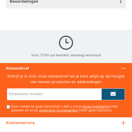
Beoordelingen
Voor 17:00 uur besteld, vandaag verstuurd
Nieuwsbrief
Schrijf je in voor onze nieuwsbrief en je bent altijd op de hoogte
van nieuwe producten en aanbiedingen.
E-
mailadres*
Door verder te gaan bevestigt u dat u onze
privacyverklaring
hebt
gelezen en onze
algemene voorwaarden
heeft geaccepteerd.
Klantenservice