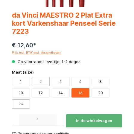
da Vinci MAESTRO 2 Plat Extra
kort Varkenshaar Penseel Serie
7223
€ 12,60*
Prijs incl. BTW excl. Verzendkosten
Op voorraad: Levertijd: 1-2 dagen
Maat (size)
1
2
4
6
8
10
12
14
16
20
24
Producthoeveelheid: Voer de gewenste hoeveelheid in of gebruik de knoppen om de hoeve
In de winkelwagen
Toevoegen aan verlanglijstje