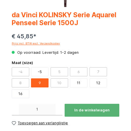
da Vinci KOLINSKY Serie Aquarel
Penseel Serie 1500J
€ 45,85*
Prijs incl. BTW excl. Verzendkosten
Op voorraad: Levertijd: 1-2 dagen
Maat (size)
-4
-5
5
6
7
8
9
10
11
12
16
Producthoeveelheid: Voer de gewenste hoeveelheid in of gebruik de knoppen om de hoeve
In de winkelwagen
Toevoegen aan verlanglijstje