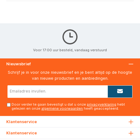
Voor 17:00 uur besteld, vandaag verstuurd
Nieuwsbrief
Schrijf je in voor onze nieuwsbrief en je bent altijd op de hoogte
van nieuwe producten en aanbiedingen.
E-
mailadres*
Door verder te gaan bevestigt u dat u onze
privacyverklaring
hebt
gelezen en onze
algemene voorwaarden
heeft geaccepteerd.
Klantenservice
Klantenservice