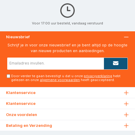
Voor 17:00 uur besteld, vandaag verstuurd
Nieuwsbrief
Schrijf je in voor onze nieuwsbrief en je bent altijd op de hoogte
van nieuwe producten en aanbiedingen.
E-
mailadres*
Door verder te gaan bevestigt u dat u onze
privacyverklaring
hebt
gelezen en onze
algemene voorwaarden
heeft geaccepteerd.
Klantenservice
Klantenservice
Onze voordelen
Betaling en Verzending