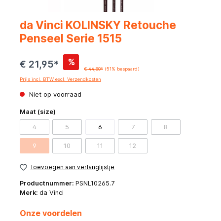
da Vinci KOLINSKY Retouche
Penseel Serie 1515
%
€ 21,95*
€ 44,80*
(51% bespaard)
Prijs incl. BTW excl. Verzendkosten
Niet op voorraad
Maat (size)
4
5
6
7
8
9
10
11
12
Toevoegen aan verlanglijstje
Productnummer:
PSNL10265.7
Merk:
da Vinci
Onze voordelen