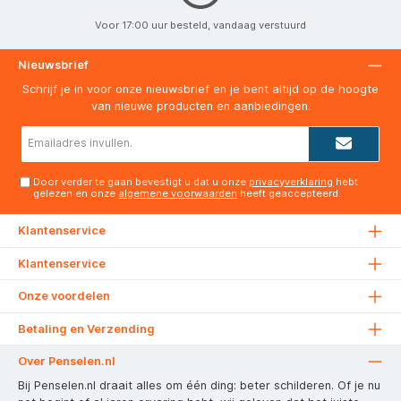
Voor 17:00 uur besteld, vandaag verstuurd
Nieuwsbrief
Schrijf je in voor onze nieuwsbrief en je bent altijd op de hoogte
van nieuwe producten en aanbiedingen.
E-
mailadres*
Door verder te gaan bevestigt u dat u onze
privacyverklaring
hebt
gelezen en onze
algemene voorwaarden
heeft geaccepteerd.
Klantenservice
Klantenservice
Onze voordelen
Betaling en Verzending
Over Penselen.nl
Bij Penselen.nl draait alles om één ding: beter schilderen. Of je nu