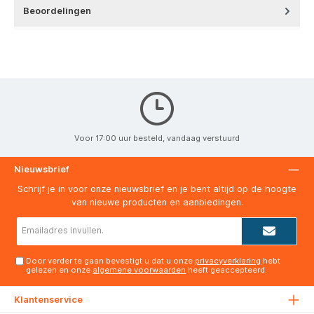
Beoordelingen
Voor 17:00 uur besteld, vandaag verstuurd
Nieuwsbrief
Schrijf je in voor onze nieuwsbrief en je bent altijd op de hoogte
van nieuwe producten en aanbiedingen.
E-
mailadres*
Door verder te gaan bevestigt u dat u onze
privacyverklaring
hebt
gelezen en onze
algemene voorwaarden
heeft geaccepteerd.
Klantenservice