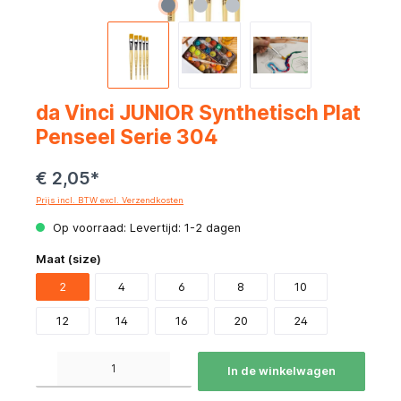
da Vinci JUNIOR Synthetisch Plat
Penseel Serie 304
€ 2,05*
Prijs incl. BTW excl. Verzendkosten
Op voorraad: Levertijd: 1-2 dagen
Maat (size)
2
4
6
8
10
12
14
16
20
24
Producthoeveelheid: Voer de gewenste hoeveelheid in of gebruik de knoppen om de hoeve
In de winkelwagen