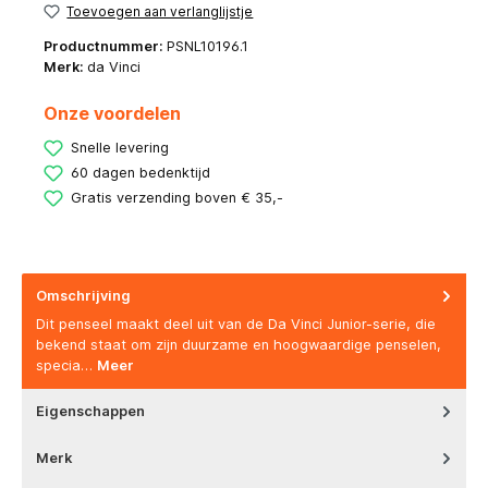
Toevoegen aan verlanglijstje
Productnummer:
PSNL10196.1
Merk:
da Vinci
Onze voordelen
Snelle levering
60 dagen bedenktijd
Gratis verzending boven € 35,-
Omschrijving
Dit penseel maakt deel uit van de Da Vinci Junior-serie, die
bekend staat om zijn duurzame en hoogwaardige penselen,
specia…
Meer
Eigenschappen
Merk