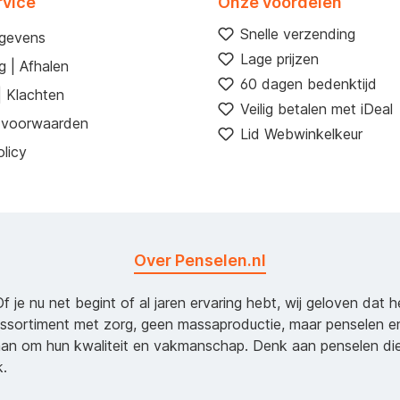
rvice
Onze voordelen
Snelle verzending
egevens
Lage prijzen
g | Afhalen
60 dagen bedenktijd
| Klachten
Veilig betalen met iDeal
 voorwaarden
Lid Webwinkelkeur
licy
Over Penselen.nl
Of je nu net begint of al jaren ervaring hebt, wij geloven dat 
assortiment met zorg, geen massaproductie, maar penselen e
an om hun kwaliteit en vakmanschap. Denk aan penselen d
k.