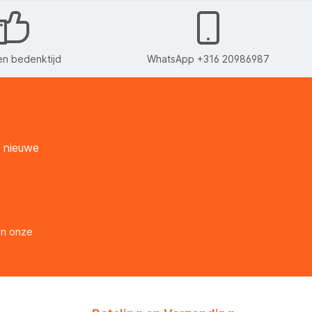
n bedenktijd
WhatsApp +316 20986987
n nieuwe
en onze