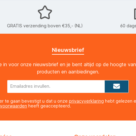
GRATIS verzending boven €35,- (NL)
60 dage
Nieuwsbrief
 je in voor onze nieuwsbrief en je bent altijd op de hoogte va
producten en aanbiedingen.
E-
mailadres*
er te gaan bevestigt u dat u onze
privacyverklaring
hebt gelezen 
 voorwaarden
heeft geaccepteerd.