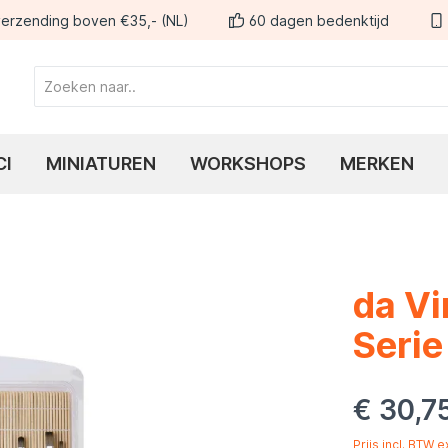
erzending boven €35,- (NL)
60 dagen bedenktijd
CI
MINIATUREN
WORKSHOPS
MERKEN
da Vi
Seri
€ 30,7
Prijs incl. BTW 