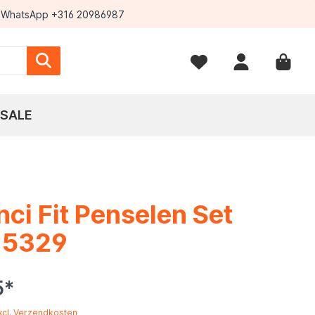
WhatsApp +316 20986987
SALE
nci Fit Penselen Set
e 5329
5*
excl. Verzendkosten