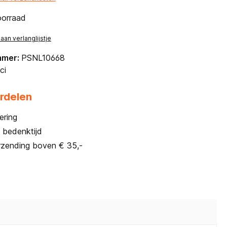
oorraad
an verlanglijstje
mmer:
PSNL10668
ci
rdelen
ering
 bedenktijd
rzending boven € 35,-