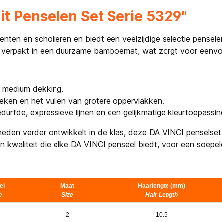
it Penselen Set Serie 5329"
nten en scholieren en biedt een veelzijdige selectie pensel
n, verpakt in een duurzame bamboemat, wat zorgt voor eenv
en medium dekking.
reken en het vullen van grotere oppervlakken.
durfde, expressieve lijnen en een gelijkmatige kleurtoepassin
eden verder ontwikkelt in de klas, deze DA VINCI penselset 
 kwaliteit die elke DA VINCI penseel biedt, voor een soepele 
el
Maat
Haarlengte (mm)
e
Size
Hair Length
2
10.5