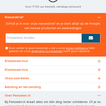
Voor 17:00 uur besteld, vandaag verstuurd
Nieuwsbrief
Schrijf je in voor onze nieuwsbrief en je bent altijd op de hoogte
van nieuwe producten en aanbiedingen.
E-
mailadres*
Door verder te gaan bevestigt u dat u onze
privacyverklaring
hebt
gelezen en onze
algemene voorwaarden
heeft geaccepteerd.
Klantenservice
Klantenservice
Onze voordelen
Betaling en Verzending
Over Penselen.nl
Bij Penselen.nl draait alles om één ding: beter schilderen. Of je nu