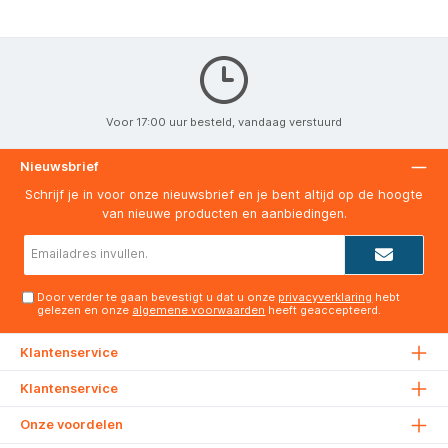
Voor 17:00 uur besteld, vandaag verstuurd
Nieuwsbrief
Schrijf je in voor onze nieuwsbrief en je bent altijd op de hoogte
van nieuwe producten en aanbiedingen.
E-
mailadres*
Door verder te gaan bevestigt u dat u onze
privacyverklaring
hebt
gelezen en onze
algemene voorwaarden
heeft geaccepteerd.
Klantenservice
Klantenservice
Onze voordelen