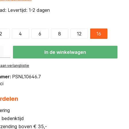
d: Levertijd: 1-2 dagen
2
4
6
8
12
16
eid: Voer de gewenste hoeveelheid in of gebruik de knoppen om de hoevee
In de winkelwagen
an verlanglijstje
mmer:
PSNL10646.7
ci
rdelen
ering
 bedenktijd
rzending boven € 35,-