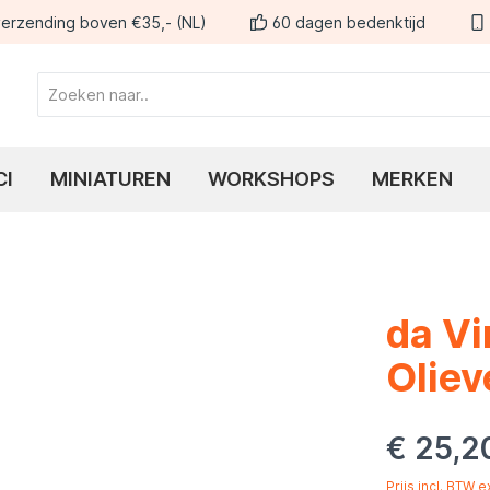
erzending boven €35,- (NL)
60 dagen bedenktijd
CI
MINIATUREN
WORKSHOPS
MERKEN
da Vi
Oliev
€ 25,2
Prijs incl. BTW 