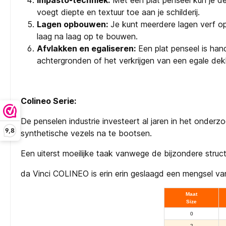
Impasto-techniek:
Met een plat penseel kun je de
voegt diepte en textuur toe aan je schilderij.
Lagen opbouwen:
Je kunt meerdere lagen verf op
laag na laag op te bouwen.
Afvlakken en egaliseren:
Een plat penseel is handi
achtergronden of het verkrijgen van een egale dek
Colineo Serie:
De penselen industrie investeert al jaren in het onde
9,8
synthetische vezels na te bootsen.
Een uiterst moeilijke taak vanwege de bijzondere struct
da Vinci COLINEO is erin erin geslaagd een mengsel van s
Maat
Size
0
2