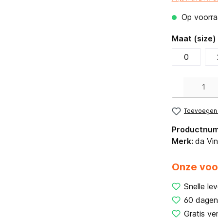
Op voorraa
Maat (size)
0
Producthoeveelh
Toevoegen a
Productnu
Merk:
da Vin
Onze voo
Snelle lev
60 dagen
Gratis ve