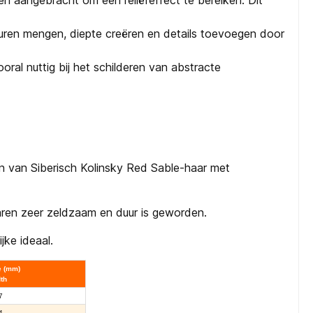
n aangebracht om een reliëfeffect te bereiken. Dit
euren mengen, diepte creëren en details toevoegen door
ooral nuttig bij het schilderen van abstracte
en van Siberisch Kolinsky Red Sable-haar met
 jaren zeer zeldzaam en duur is geworden.
jke ideaal.
e (mm)
th
7
4