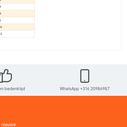
6
8
1
,6
,3
n bedenktijd
WhatsApp +316 20986987
n nieuwe