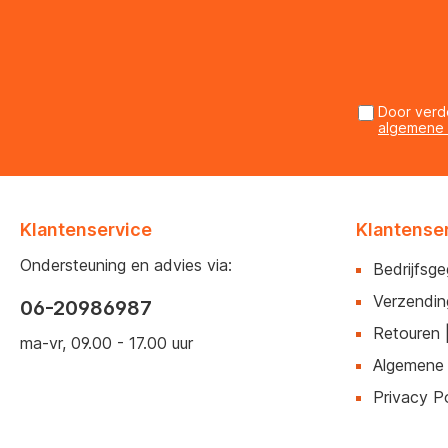
Door verd
algemene
Klantenservice
Klantense
Ondersteuning en advies via:
Bedrijfsg
Verzendin
06-20986987
Retouren 
ma-vr, 09.00 - 17.00 uur
Algemene
Privacy Po