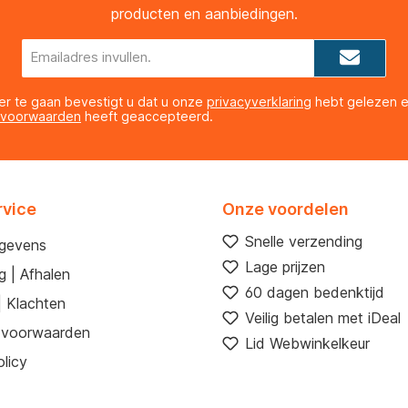
producten en aanbiedingen.
E-
mailadres*
er te gaan bevestigt u dat u onze
privacyverklaring
hebt gelezen 
 voorwaarden
heeft geaccepteerd.
rvice
Onze voordelen
Snelle verzending
egevens
Lage prijzen
g | Afhalen
60 dagen bedenktijd
| Klachten
Veilig betalen met iDeal
 voorwaarden
Lid Webwinkelkeur
licy