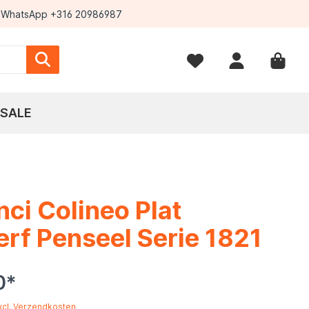
WhatsApp +316 20986987
SALE
nci Colineo Plat
erf Penseel Serie 1821
0*
excl. Verzendkosten