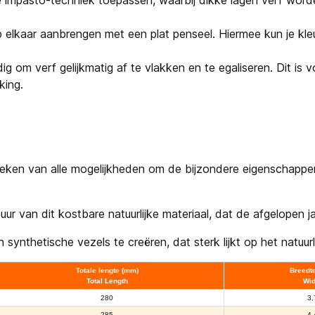
 impasto-techniek toepassen, waarbij dikke lagen verf worde
 elkaar aanbrengen met een plat penseel. Hiermee kun je kl
g om verf gelijkmatig af te vlakken en te egaliseren. Dit is v
king.
rzoeken van alle mogelijkheden om de bijzondere eigenschapp
uur van dit kostbare natuurlijke materiaal, dat de afgelopen
ynthetische vezels te creëren, dat sterk lijkt op het natuurli
Totale lengte (mm)
Breedt
Total Length
Wid
280
3,
285
4,