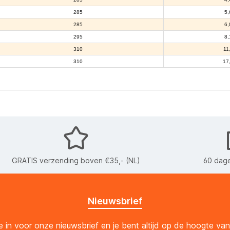
285
5,
285
6,
295
8,
310
11
310
17
GRATIS verzending boven €35,- (NL)
60 dage
Nieuwsbrief
 je in voor onze nieuwsbrief en je bent altijd op de hoogte va