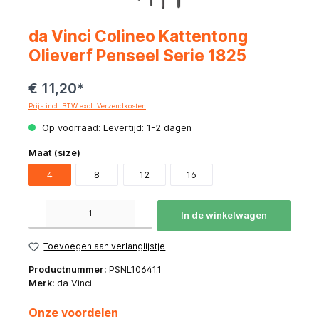
da Vinci Colineo Kattentong
Olieverf Penseel Serie 1825
€ 11,20*
Prijs incl. BTW excl. Verzendkosten
Op voorraad: Levertijd: 1-2 dagen
Maat (size)
4
8
12
16
Producthoeveelheid: Voer de gewenste hoeveelheid in of gebruik de knoppen om de hoeve
In de winkelwagen
Toevoegen aan verlanglijstje
Productnummer:
PSNL10641.1
Merk:
da Vinci
Onze voordelen