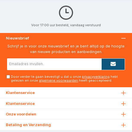
Voor 17:00 uur besteld, vandaag verstuurd
Nieuwsbrief
Schrijf je in voor onze nieuwsbrief en je bent altijd op de hoogte
van nieuwe producten en aanbiedingen.
E-
mailadres*
Door verder te gaan bevestigt u dat u onze
privacyverklaring
hebt
gelezen en onze
algemene voorwaarden
heeft geaccepteerd.
Klantenservice
Klantenservice
Onze voordelen
Betaling en Verzending