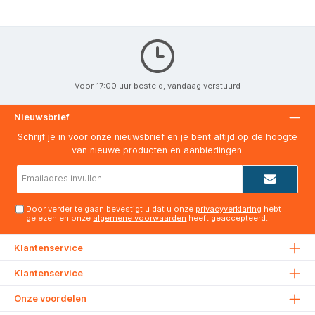
Voor 17:00 uur besteld, vandaag verstuurd
Nieuwsbrief
Schrijf je in voor onze nieuwsbrief en je bent altijd op de hoogte
van nieuwe producten en aanbiedingen.
E-
mailadres*
Door verder te gaan bevestigt u dat u onze
privacyverklaring
hebt
gelezen en onze
algemene voorwaarden
heeft geaccepteerd.
Klantenservice
Klantenservice
Onze voordelen