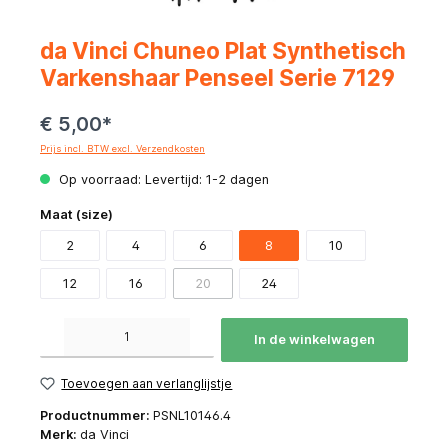
da Vinci Chuneo Plat Synthetisch
Varkenshaar Penseel Serie 7129
€ 5,00*
Prijs incl. BTW excl. Verzendkosten
Op voorraad: Levertijd: 1-2 dagen
Maat (size)
2
4
6
8
10
12
16
20
24
Producthoeveelheid: Voer de gewenste hoeveelheid in of gebruik de knoppen om de hoeve
In de winkelwagen
Toevoegen aan verlanglijstje
Productnummer:
PSNL10146.4
Merk:
da Vinci