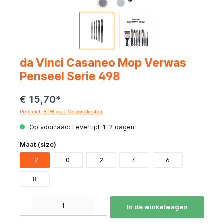
da Vinci Casaneo Mop Verwas
Penseel Serie 498
€ 15,70*
Prijs incl. BTW excl. Verzendkosten
Op voorraad: Levertijd: 1-2 dagen
Maat (size)
-2
0
2
4
6
8
Producthoeveelheid: Voer de gewenste hoeveelheid in of gebruik de knoppen om de hoeve
In de winkelwagen