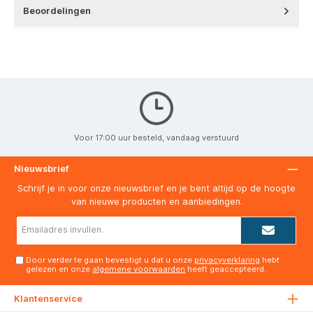
Beoordelingen
Voor 17:00 uur besteld, vandaag verstuurd
Nieuwsbrief
Schrijf je in voor onze nieuwsbrief en je bent altijd op de hoogte
van nieuwe producten en aanbiedingen.
E-
mailadres*
Door verder te gaan bevestigt u dat u onze
privacyverklaring
hebt
gelezen en onze
algemene voorwaarden
heeft geaccepteerd.
Klantenservice