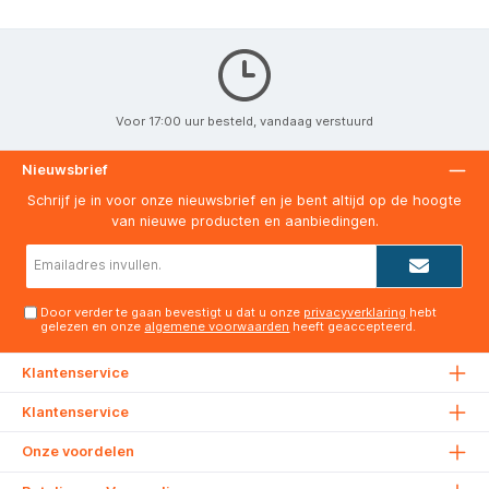
Voor 17:00 uur besteld, vandaag verstuurd
Nieuwsbrief
Schrijf je in voor onze nieuwsbrief en je bent altijd op de hoogte
van nieuwe producten en aanbiedingen.
E-
mailadres*
Door verder te gaan bevestigt u dat u onze
privacyverklaring
hebt
gelezen en onze
algemene voorwaarden
heeft geaccepteerd.
Klantenservice
Klantenservice
Onze voordelen