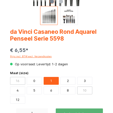
da Vinci Casaneo Rond Aquarel
Penseel Serie 5598
€ 6,55*
Prijs incl. BTW excl. Verzendkosten
Op voorraad: Levertijd: 1-2 dagen
Maat (size)
16
0
1
2
3
4
5
6
8
10
12
Producthoeveelheid: Voer de gewenste hoeveelheid in of gebruik de knoppen om de hoeve