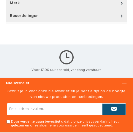
Merk
Beoordelingen
Voor 17:00 uur besteld, vandaag verstuurd
Nieuwsbrief
Schrijf je in voor onze nieuwsbrief en je bent altijd op de hoogte
van nieuwe producten en aanbiedingen.
E-
mailadres*
Door verder te gaan bevestigt u dat u onze
privacyverklaring
hebt
gelezen en onze
algemene voorwaarden
heeft geaccepteerd.