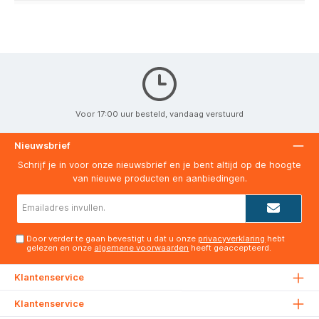
Voor 17:00 uur besteld, vandaag verstuurd
Nieuwsbrief
Schrijf je in voor onze nieuwsbrief en je bent altijd op de hoogte
van nieuwe producten en aanbiedingen.
E-
mailadres*
Door verder te gaan bevestigt u dat u onze
privacyverklaring
hebt
gelezen en onze
algemene voorwaarden
heeft geaccepteerd.
Klantenservice
Klantenservice