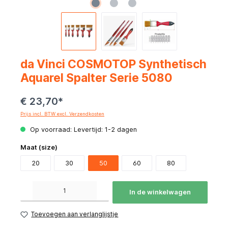
da Vinci COSMOTOP Synthetisch
Aquarel Spalter Serie 5080
€ 23,70*
Prijs incl. BTW excl. Verzendkosten
Op voorraad: Levertijd: 1-2 dagen
Maat (size)
20
30
50
60
80
Producthoeveelheid: Voer de gewenste hoeveelheid in of gebruik de knoppen om de hoeve
In de winkelwagen
Toevoegen aan verlanglijstje