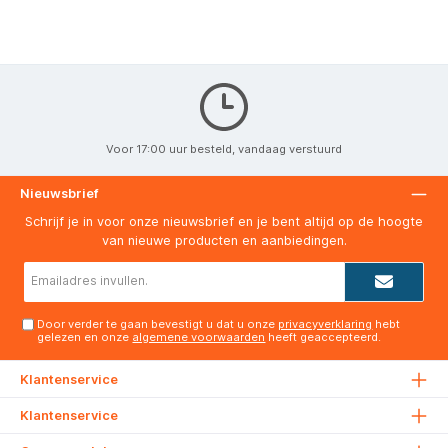
Voor 17:00 uur besteld, vandaag verstuurd
Nieuwsbrief
Schrijf je in voor onze nieuwsbrief en je bent altijd op de hoogte
van nieuwe producten en aanbiedingen.
E-
mailadres*
Door verder te gaan bevestigt u dat u onze
privacyverklaring
hebt
gelezen en onze
algemene voorwaarden
heeft geaccepteerd.
Klantenservice
Klantenservice