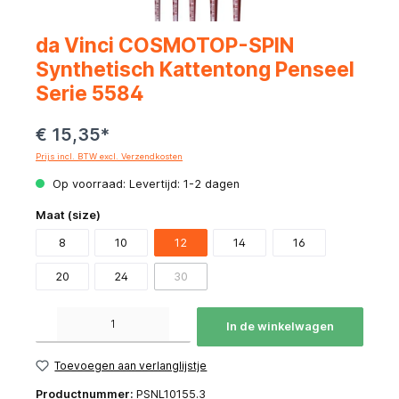
da Vinci COSMOTOP-SPIN
Synthetisch Kattentong Penseel
Serie 5584
€ 15,35*
Prijs incl. BTW excl. Verzendkosten
Op voorraad: Levertijd: 1-2 dagen
Maat (size)
8
10
12
14
16
20
24
30
Producthoeveelheid: Voer de gewenste hoeveelheid in of gebruik de knoppen om de hoeve
In de winkelwagen
Toevoegen aan verlanglijstje
Productnummer:
PSNL10155.3