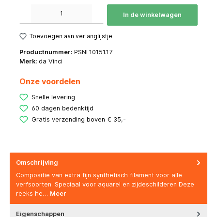
Producthoeveelheid: Voer de gewenste hoeveelheid in of gebruik de knoppen om de hoeve
In de winkelwagen
Toevoegen aan verlanglijstje
Productnummer:
PSNL10151.17
Merk:
da Vinci
Onze voordelen
Snelle levering
60 dagen bedenktijd
Gratis verzending boven € 35,-
Omschrijving
Compositie van extra fijn synthetisch filament voor alle
verfsoorten. Speciaal voor aquarel en zijdeschilderen Deze
reeks he…
Meer
Eigenschappen