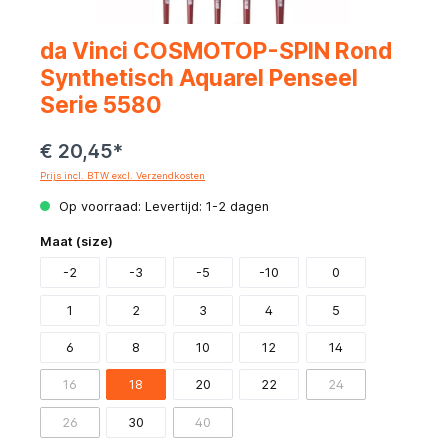
da Vinci COSMOTOP-SPIN Rond
Synthetisch Aquarel Penseel
Serie 5580
€ 20,45*
Prijs incl. BTW excl. Verzendkosten
Op voorraad: Levertijd: 1-2 dagen
Maat (size)
-2
-3
-5
-10
0
1
2
3
4
5
6
8
10
12
14
16
18
20
22
24
26
30
40