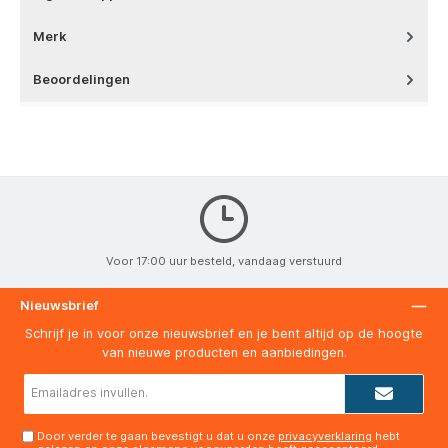
Merk
Beoordelingen
Voor 17:00 uur besteld, vandaag verstuurd
Nieuwsbrief
Schrijf je in voor onze nieuwsbrief en je bent altijd op de hoogte
van nieuwe producten en aanbiedingen.
E-
mailadres*
Door verder te gaan bevestigt u dat u onze
privacyverklaring
hebt