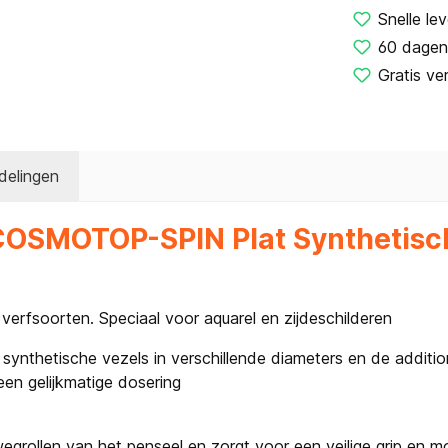
Snelle lev
60 dagen
Gratis ve
delingen
 COSMOTOP-SPIN Plat Synthetisch
 verfsoorten. Speciaal voor aquarel en zijdeschilderen
 synthetische vezels in verschillende diameters en de additio
een gelijkmatige dosering
rollen van het penseel en zorgt voor een veilige grip en mo