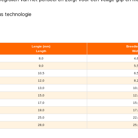
us technologie
Lengte (mm)
Breedte
Length
Wid
8,0
4,
9,0
5,
10,5
6,
12,0
8,
13,0
10,
15,0
12,
17,0
15,
19,0
17,
25,0
22,
28,0
25,