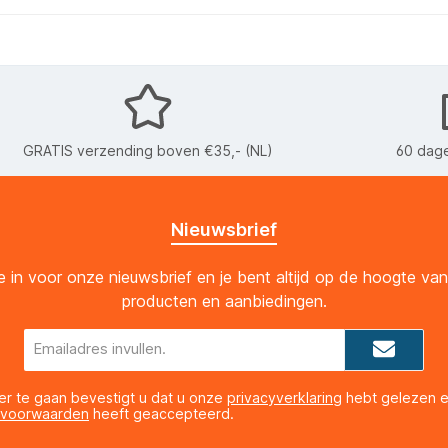
GRATIS verzending boven €35,- (NL)
60 dage
Nieuwsbrief
 je in voor onze nieuwsbrief en je bent altijd op de hoogte va
producten en aanbiedingen.
E-
mailadres*
er te gaan bevestigt u dat u onze
privacyverklaring
hebt gelezen 
 voorwaarden
heeft geaccepteerd.