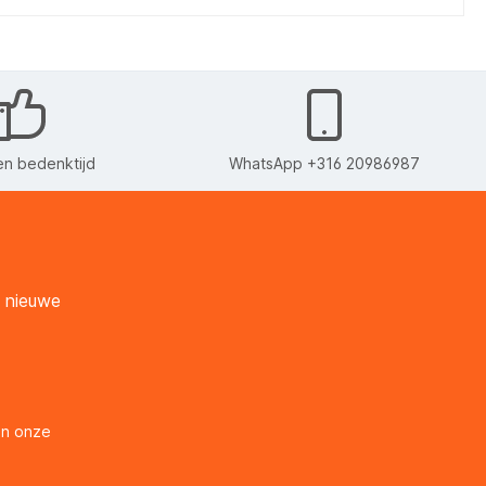
n bedenktijd
WhatsApp +316 20986987
n nieuwe
en onze