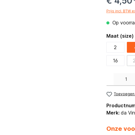
€ 4,50
Prijs incl. BTW 
Op voorraa
Maat (size)
2
16
Producthoeveelh
Toevoegen a
Productnu
Merk:
da Vin
Onze voo