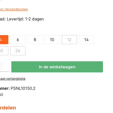
*
excl. Verzendkosten
d: Levertijd: 1-2 dagen
4
6
8
10
12
14
20
24
eid: Voer de gewenste hoeveelheid in of gebruik de knoppen om de hoevee
In de winkelwagen
an verlanglijstje
mmer:
PSNL10150.2
ci
rdelen