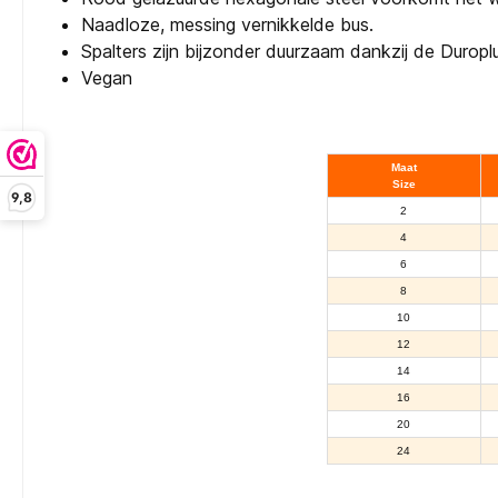
Naadloze, messing vernikkelde bus.
Spalters zijn bijzonder duurzaam dankzij de Duropl
Vegan
Maat
Size
9,8
2
4
6
8
10
12
14
16
20
24