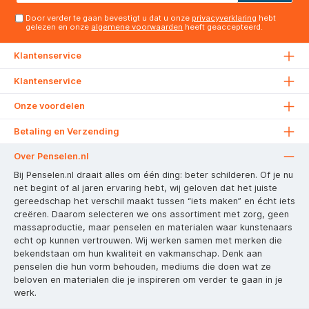
Door verder te gaan bevestigt u dat u onze
privacyverklaring
hebt
gelezen en onze
algemene voorwaarden
heeft geaccepteerd.
Klantenservice
Klantenservice
Onze voordelen
Betaling en Verzending
Over Penselen.nl
Bij Penselen.nl draait alles om één ding: beter schilderen. Of je nu
net begint of al jaren ervaring hebt, wij geloven dat het juiste
gereedschap het verschil maakt tussen “iets maken” en écht iets
creëren. Daarom selecteren we ons assortiment met zorg, geen
massaproductie, maar penselen en materialen waar kunstenaars
echt op kunnen vertrouwen. Wij werken samen met merken die
bekendstaan om hun kwaliteit en vakmanschap. Denk aan
penselen die hun vorm behouden, mediums die doen wat ze
beloven en materialen die je inspireren om verder te gaan in je
werk.