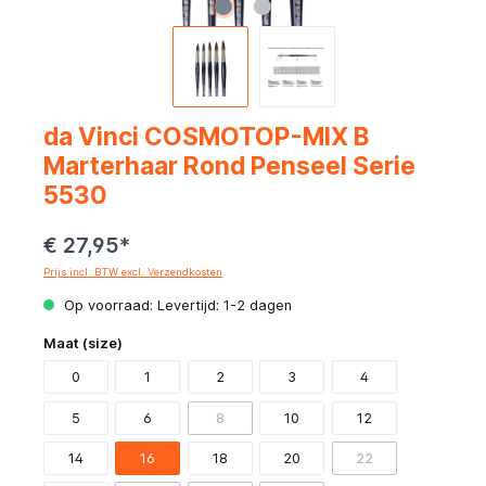
da Vinci COSMOTOP-MIX B
Marterhaar Rond Penseel Serie
5530
€ 27,95*
Prijs incl. BTW excl. Verzendkosten
Op voorraad: Levertijd: 1-2 dagen
Maat (size)
0
1
2
3
4
5
6
8
10
12
14
16
18
20
22