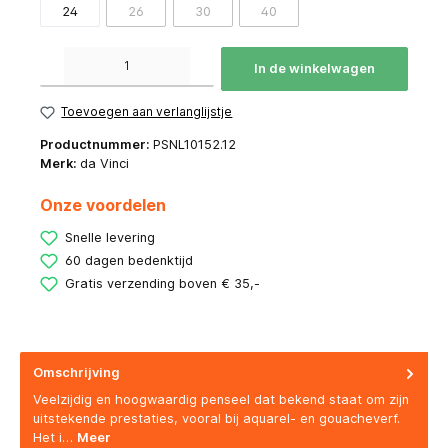
24
26
30
40
Producthoeveelheid: Voer de gewenste hoeveelheid in of gebruik de knoppen om de hoeve
In de winkelwagen
Toevoegen aan verlanglijstje
Productnummer:
PSNL10152.12
Merk:
da Vinci
Onze voordelen
Snelle levering
60 dagen bedenktijd
Gratis verzending boven € 35,-
Omschrijving
Veelzijdig en hoogwaardig penseel dat bekend staat om zijn
uitstekende prestaties, vooral bij aquarel- en gouacheverf.
Het i…
Meer