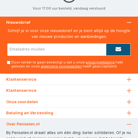
Voor 17:00 uur besteld, vandaag verstuurd
Nieuwsbrief
Schrijf je in voor onze nieuwsbrief en je bent altijd op de hoogte
van nieuwe producten en aanbiedingen.
E-
mailadres*
Door verder te gaan bevestigt u dat u onze
privacyverklaring
hebt
gelezen en onze
algemene voorwaarden
heeft geaccepteerd.
Klantenservice
Klantenservice
Onze voordelen
Betaling en Verzending
Over Penselen.nl
Bij Penselen.nl draait alles om één ding: beter schilderen. Of je nu