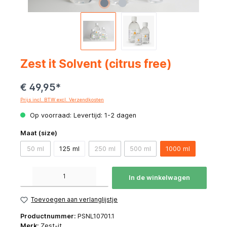
Zest it Solvent (citrus free)
€ 49,95*
Prijs incl. BTW excl. Verzendkosten
Op voorraad: Levertijd: 1-2 dagen
Maat (size)
50 ml
125 ml
250 ml
500 ml
1000 ml
Producthoeveelheid: Voer de gewenste hoeveelheid in of gebruik de knoppen om de hoeve
In de winkelwagen
Toevoegen aan verlanglijstje
Productnummer:
PSNL10701.1
Merk:
Zest-it