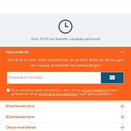
Voor 17:00 uur besteld, vandaag verstuurd
Nieuwsbrief
Schrijf je in voor onze nieuwsbrief en je bent altijd op de hoogte
van nieuwe producten en aanbiedingen.
E-
mailadres*
Door verder te gaan bevestigt u dat u onze
privacyverklaring
hebt
gelezen en onze
algemene voorwaarden
heeft geaccepteerd.
Klantenservice
Klantenservice
Onze voordelen