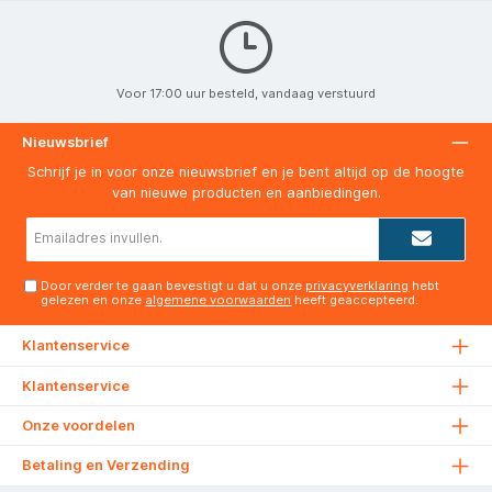
Voor 17:00 uur besteld, vandaag verstuurd
Nieuwsbrief
Schrijf je in voor onze nieuwsbrief en je bent altijd op de hoogte
van nieuwe producten en aanbiedingen.
E-
mailadres*
Door verder te gaan bevestigt u dat u onze
privacyverklaring
hebt
gelezen en onze
algemene voorwaarden
heeft geaccepteerd.
Klantenservice
Klantenservice
Onze voordelen
Betaling en Verzending