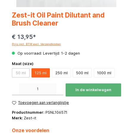
Zest-it Oil Paint Dilutant and
Brush Cleaner
€ 13,95*
Prijs incl. BTW excl. Verzendkosten
Op voorraad: Levertijd: 1-2 dagen
Maat (size)
50 ml
125 ml
250 ml
500 ml
1000 ml
Producthoeveelheid: Voer de gewenste hoeveelheid in of gebruik de knoppen om de hoeve
In de winkelwagen
Toevoegen aan verlanglijstje
Productnummer:
PSNL10657.1
Merk:
Zest-it
Onze voordelen