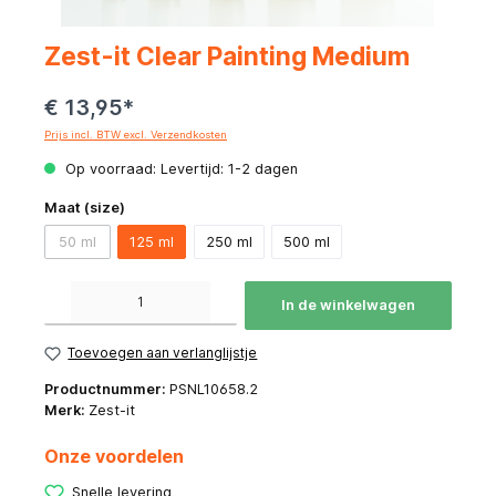
Zest-it Clear Painting Medium
€ 13,95*
Prijs incl. BTW excl. Verzendkosten
Op voorraad: Levertijd: 1-2 dagen
Maat (size)
50 ml
125 ml
250 ml
500 ml
Producthoeveelheid: Voer de gewenste hoeveelheid in of gebruik de knoppen om de hoeve
In de winkelwagen
Toevoegen aan verlanglijstje
Productnummer:
PSNL10658.2
Merk:
Zest-it
Onze voordelen
Snelle levering