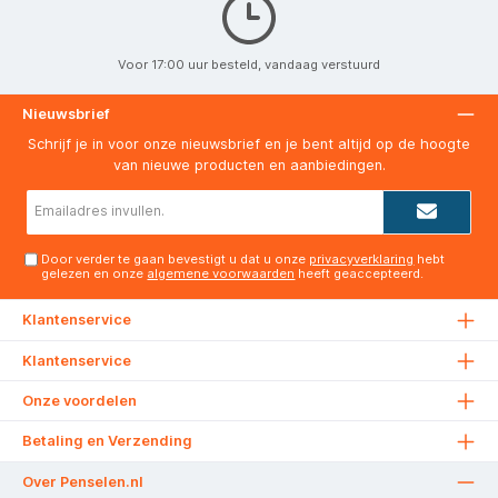
Voor 17:00 uur besteld, vandaag verstuurd
Nieuwsbrief
Schrijf je in voor onze nieuwsbrief en je bent altijd op de hoogte
van nieuwe producten en aanbiedingen.
E-
mailadres*
Door verder te gaan bevestigt u dat u onze
privacyverklaring
hebt
gelezen en onze
algemene voorwaarden
heeft geaccepteerd.
Klantenservice
Klantenservice
Onze voordelen
Betaling en Verzending
Over Penselen.nl