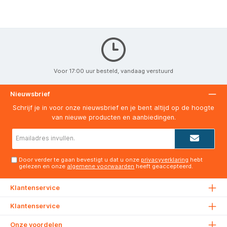
Voor 17:00 uur besteld, vandaag verstuurd
Nieuwsbrief
Schrijf je in voor onze nieuwsbrief en je bent altijd op de hoogte
van nieuwe producten en aanbiedingen.
E-
mailadres*
Door verder te gaan bevestigt u dat u onze
privacyverklaring
hebt
gelezen en onze
algemene voorwaarden
heeft geaccepteerd.
Klantenservice
Klantenservice
Onze voordelen