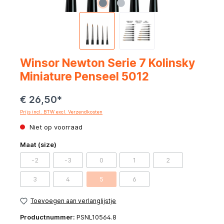
Winsor Newton Serie 7 Kolinsky
Miniature Penseel 5012
€ 26,50*
Prijs incl. BTW excl. Verzendkosten
Niet op voorraad
Maat (size)
-2
-3
0
1
2
3
4
5
6
Toevoegen aan verlanglijstje
Productnummer:
PSNL10564.8