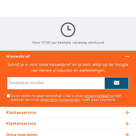
Voor 17:00 uur besteld, vandaag verstuurd
Nieuwsbrief
Schrijf je in voor onze nieuwsbrief en je bent altijd op de hoogte
van nieuwe producten en aanbiedingen.
E-
mailadres*
Door verder te gaan bevestigt u dat u onze
privacyverklaring
hebt
gelezen en onze
algemene voorwaarden
heeft geaccepteerd.
Klantenservice
Klantenservice
Onze voordelen