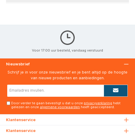
Voor 17:00 uur besteld, vandaag verstuurd
Nieuwsbrief
Schrijf je in voor onze nieuwsbrief en je bent altijd op de hoogte
van nieuwe producten en aanbiedingen.
E-
mailadres*
Door verder te gaan bevestigt u dat u onze
privacyverklaring
hebt
gelezen en onze
algemene voorwaarden
heeft geaccepteerd.
Klantenservice
Klantenservice