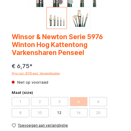
Winsor & Newton Serie 5976
Winton Hog Kattentong
Varkensharen Penseel
€ 6,75*
Prijs incl. BTW excl. Verzendkosten
Niet op voorraad
Maat (size)
1
2
3
4
6
8
10
12
16
20
Toevoegen aan verlanglijstje